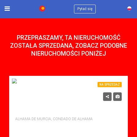
×
Pytać się
PRZEPRASZAMY, TA NIERUCHOMOŚĆ
ZOSTAŁA SPRZEDANA, ZOBACZ PODOBNE
NIERUCHOMOŚCI PONIŻEJ
NA SPRZEDAŻ
119,900€
NA SPRZEDAZ W CONDADO DE ALHAMA
ALHAMA DE MURCIA, CONDADO DE ALHAMA
sypialne: 2
Łazienki: 1
Sq Mt: 51.00
Apartment for sale in Condado De Alhama