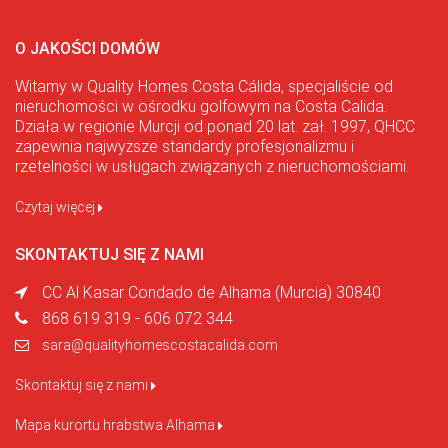
O JAKOŚCI DOMÓW
Witamy w Quality Homes Costa Cálida, specjaliście od
nieruchomości w ośrodku golfowym na Costa Calida.
Działa w regionie Murcji od ponad 20 lat. zał. 1997, QHCC
zapewnia najwyższe standardy profesjonalizmu i
rzetelności w usługach związanych z nieruchomościami.
Czytaj więcej
SKONTAKTUJ SIĘ Z NAMI
CC Al Kasar Condado de Alhama (Murcia) 30840
868 619 319 - 606 072 344
sara@qualityhomescostacalida.com
Skontaktuj się z nami
Mapa kurortu hrabstwa Alhama