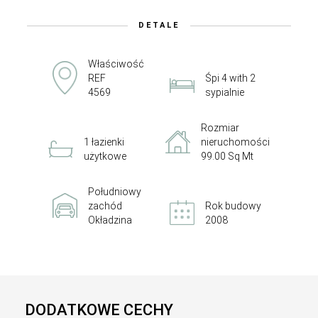
DETALE
Właściwość
REF
Śpi 4 with 2
4569
sypialnie
Rozmiar
1 łazienki
nieruchomości
użytkowe
99.00 Sq Mt
Południowy
zachód
Rok budowy
Okładzina
2008
DODATKOWE CECHY