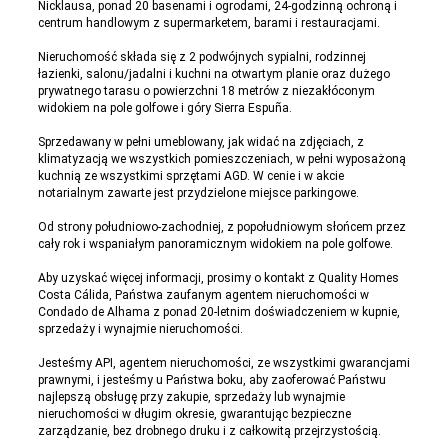
Nicklausa, ponad 20 basenami i ogrodami, 24-godzinną ochroną i
centrum handlowym z supermarketem, barami i restauracjami.
Nieruchomość składa się z 2 podwójnych sypialni, rodzinnej
łazienki, salonu/jadalni i kuchni na otwartym planie oraz dużego
prywatnego tarasu o powierzchni 18 metrów z niezakłóconym
widokiem na pole golfowe i góry Sierra Espuña.
Sprzedawany w pełni umeblowany, jak widać na zdjęciach, z
klimatyzacją we wszystkich pomieszczeniach, w pełni wyposażoną
kuchnią ze wszystkimi sprzętami AGD. W cenie i w akcie
notarialnym zawarte jest przydzielone miejsce parkingowe.
Od strony południowo-zachodniej, z popołudniowym słońcem przez
cały rok i wspaniałym panoramicznym widokiem na pole golfowe.
Aby uzyskać więcej informacji, prosimy o kontakt z Quality Homes
Costa Cálida, Państwa zaufanym agentem nieruchomości w
Condado de Alhama z ponad 20-letnim doświadczeniem w kupnie,
sprzedaży i wynajmie nieruchomości.
Jesteśmy API, agentem nieruchomości, ze wszystkimi gwarancjami
prawnymi, i jesteśmy u Państwa boku, aby zaoferować Państwu
najlepszą obsługę przy zakupie, sprzedaży lub wynajmie
nieruchomości w długim okresie, gwarantując bezpieczne
zarządzanie, bez drobnego druku i z całkowitą przejrzystością.