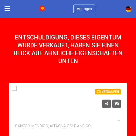
×
Anfragen
ENTSCHULDIGUNG, DIESES EIGENTUM
WURDE VERKAUFT, HABEN SIE EINEN
BLICK AUF ÄHNLICHE EIGENSCHAFTEN
UNTEN
ZU VERKAUFEN
1,075,000€
FANTASTISCHE LUXUSVILLA AUF GROSSEM GRUNDSTÜCK
BAÑOS Y MENDIGO, ALTAONA GOLF AND COUNTRY VILLAGE
Schlafzimmer: 4
Bäder: 4
m²: 190.00