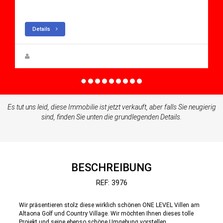
Villa for sale in Altaona Golf And Country Village
Details
Steen Greve
Es tut uns leid, diese Immobilie ist jetzt verkauft, aber falls Sie neugierig
sind, finden Sie unten die grundlegenden Details.
BESCHREIBUNG
REF: 3976
Wir präsentieren stolz diese wirklich schönen ONE LEVEL Villen am
Altaona Golf und Country Village. Wir möchten Ihnen dieses tolle
Projekt und seine ebenso schöne Umgebung vorstellen.