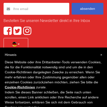
absenden
Bestellen Sie unseren Newsletter direkt in Ihre Inbox
Hinweis
×
Quality Homes Costa Calida
is a registered trademark of
Diese Website oder ihre Drittanbieter-Tools verwenden Cookies,
La Manga Holiday Home SL duly registered with CIF / tax
die für die Funktionalität notwendig sind und um die in den
no. B-30750053 and address: Bella Luz 07-05, 30389 La
Cookie-Richtlinien dargelegten Zwecke zu erreichen. Wenn Sie
Manga Club, Cartagena, Murcia, Spain.
mehr erfahren oder Ihre Zustimmung gegenüber allen oder
einzelnen Cookies zurückziehen möchten, ziehen Sie bitte die
Cookie-Richtlinien
zurate.
Indem Sie dieses Banner schließen, die Seite nach unten
Quality Homes Costa Cálida - Alle Rechte vorbehalten
scrollen, einen Link anklicken oder Ihre Recherche auf andere
Weise fortsetzen, erklären Sie sich mit dem Gebrauch von
Datenschutz
Kontakt