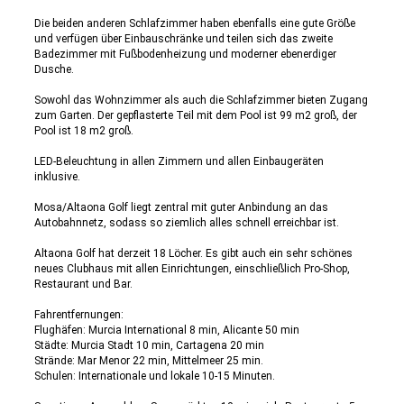
Die beiden anderen Schlafzimmer haben ebenfalls eine gute Größe
und verfügen über Einbauschränke und teilen sich das zweite
Badezimmer mit Fußbodenheizung und moderner ebenerdiger
Dusche.
Sowohl das Wohnzimmer als auch die Schlafzimmer bieten Zugang
zum Garten. Der gepflasterte Teil mit dem Pool ist 99 m2 groß, der
Pool ist 18 m2 groß.
LED-Beleuchtung in allen Zimmern und allen Einbaugeräten
inklusive.
Mosa/Altaona Golf liegt zentral mit guter Anbindung an das
Autobahnnetz, sodass so ziemlich alles schnell erreichbar ist.
Altaona Golf hat derzeit 18 Löcher. Es gibt auch ein sehr schönes
neues Clubhaus mit allen Einrichtungen, einschließlich Pro-Shop,
Restaurant und Bar.
Fahrentfernungen:
Flughäfen: Murcia International 8 min, Alicante 50 min
Städte: Murcia Stadt 10 min, Cartagena 20 min
Strände: Mar Menor 22 min, Mittelmeer 25 min.
Schulen: Internationale und lokale 10-15 Minuten.