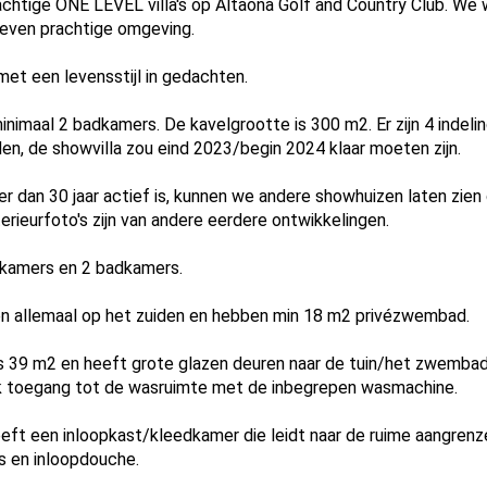
htige ONE LEVEL villa's op Altaona Golf and Country Club. We w
 even prachtige omgeving.
met een levensstijl in gedachten.
nimaal 2 badkamers. De kavelgrootte is 300 m2. Er zijn 4 indelin
n, de showvilla zou eind 2023/begin 2024 klaar moeten zijn.
 dan 30 jaar actief is, kunnen we andere showhuizen laten zien d
terieurfoto's zijn van andere eerdere ontwikkelingen.
apkamers en 2 badkamers.
ggen allemaal op het zuiden en hebben min 18 m2 privézwembad.
9 m2 en heeft grote glazen deuren naar de tuin/het zwembad. 
ok toegang tot de wasruimte met de inbegrepen wasmachine.
eft een inloopkast/kleedkamer die leidt naar de ruime aangre
s en inloopdouche.