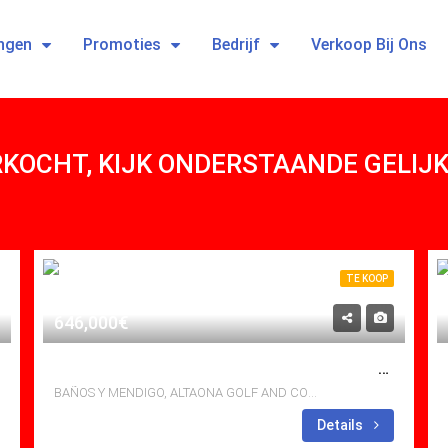
ngen
Promoties
Bedrijf
Verkoop Bij Ons
ERKOCHT, KIJK ONDERSTAANDE GELI
TE KOOP
646,000€
3 SLAAPKAMERS EN 3 1/2 BADKAMER MET PRIVÉZWEMBAD OP 18-HOLES GOLFBAAN
BAÑOS Y MENDIGO, ALTAONA GOLF AND COUNTRY VILLAGE
bedden: 3
Baths: 3
Mt
Details