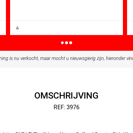
Mt: 204.00
Villa for sale in Altaona Golf And
Country Village
Steen Greve
ning is nu verkocht, maar mocht u nieuwsgierig zijn, hieronder vi
OMSCHRIJVING
REF: 3976