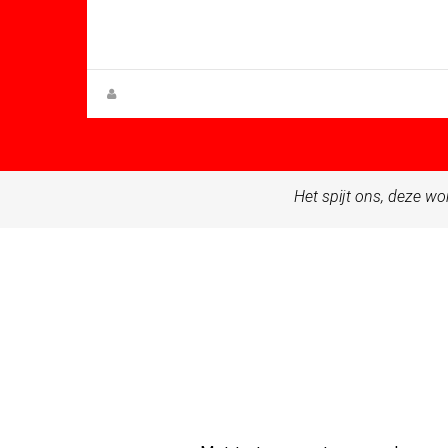
Mt: 125.00
Villa for sale in Altaona Golf And
Country Village
Steen Greve
Het spijt ons, deze wo