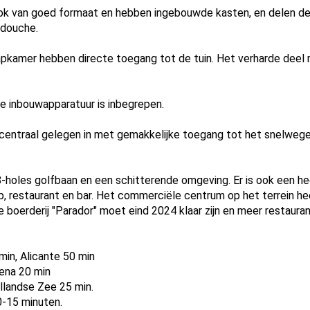
ook van goed formaat en hebben ingebouwde kasten, en delen 
pdouche.
apkamer hebben directe toegang tot de tuin. Het verharde deel
lle inbouwapparatuur is inbegrepen.
 centraal gelegen in met gemakkelijke toegang tot het snelwegenn
8-holes golfbaan en een schitterende omgeving. Er is ook een he
op, restaurant en bar. Het commerciële centrum op het terrein he
e boerderij "Parador" moet eind 2024 klaar zijn en meer restauran
min, Alicante 50 min
gena 20 min
llandse Zee 25 min.
0-15 minuten.