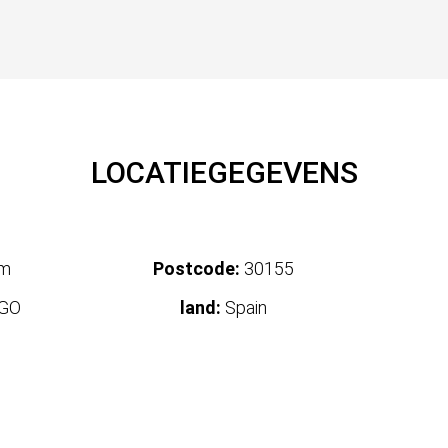
LOCATIEGEGEVENS
um
Postcode:
30155
GO
land:
Spain