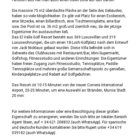
Fenstern aus hat man auch einen tollen Blick auf den Garten.
Die massive 75 m2 überdachte Fläche an der Seite des Gebäudes,
haben so viele Möglichkeiten. Es gibt viel Platz für einen Essbereich,
eine Sitzecke, einen Billardtisch, eine Tischtennisplatte, eine Bar
usw. Der Pool ist ca. 36 m2 groß und ziemlich neu, da der jetzige
Eigentümer ihn austauschen ließ.
Das El Valle Golf Resort besteht aus 369 Luxusvillen und 319
Luxuswohnungen, die um einen 18-Loch-Golfplatz nach dem Entwurf
von Jack Nicklaus gebaut wurden. Diese Villa befindet sich in
Gehweite des Clubhauses mit Restaurant/Bar, Mini-Supermarkt,
Golfshop, Fitnessstudio und anderen Einrichtungen. Die Eigentümer
haben freien Zugang zum Fitnessstudio, Tennisplätze, Paddle-
Tennisplätze und mehrere große Gemeinschaftspools zu genießen,
Kinderspielplätze und Rabatt auf Golfgebühren.
Das Resort ist 10-15 Minuten von der neuen Corvera International
Airport, 20-25 Minuten, um eine Auswahl an Stränden, Murcia Stadt
20 min.
Für weitere Informationen oder eine Besichtigung dieser großen
Eigenschaft zu arrangieren, wenden Sie sich bitte an lokalen Bereich
Agent Steen, auf + 34 621 208832 (auch WhatsApp). Für spanische
und deutsche Kunden kontaktieren Sie bitte Rupert unter +34 619
039182 (auch WhatsApp).