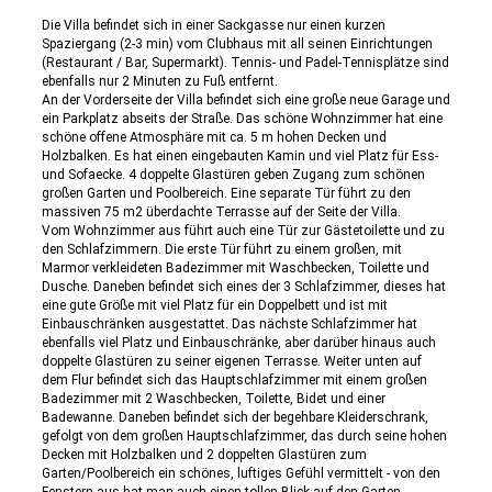
Die Villa befindet sich in einer Sackgasse nur einen kurzen
Spaziergang (2-3 min) vom Clubhaus mit all seinen Einrichtungen
(Restaurant / Bar, Supermarkt). Tennis- und Padel-Tennisplätze sind
ebenfalls nur 2 Minuten zu Fuß entfernt.
An der Vorderseite der Villa befindet sich eine große neue Garage und
ein Parkplatz abseits der Straße. Das schöne Wohnzimmer hat eine
schöne offene Atmosphäre mit ca. 5 m hohen Decken und
Holzbalken. Es hat einen eingebauten Kamin und viel Platz für Ess-
und Sofaecke. 4 doppelte Glastüren geben Zugang zum schönen
großen Garten und Poolbereich. Eine separate Tür führt zu den
massiven 75 m2 überdachte Terrasse auf der Seite der Villa.
Vom Wohnzimmer aus führt auch eine Tür zur Gästetoilette und zu
den Schlafzimmern. Die erste Tür führt zu einem großen, mit
Marmor verkleideten Badezimmer mit Waschbecken, Toilette und
Dusche. Daneben befindet sich eines der 3 Schlafzimmer, dieses hat
eine gute Größe mit viel Platz für ein Doppelbett und ist mit
Einbauschränken ausgestattet. Das nächste Schlafzimmer hat
ebenfalls viel Platz und Einbauschränke, aber darüber hinaus auch
doppelte Glastüren zu seiner eigenen Terrasse. Weiter unten auf
dem Flur befindet sich das Hauptschlafzimmer mit einem großen
Badezimmer mit 2 Waschbecken, Toilette, Bidet und einer
Badewanne. Daneben befindet sich der begehbare Kleiderschrank,
gefolgt von dem großen Hauptschlafzimmer, das durch seine hohen
Decken mit Holzbalken und 2 doppelten Glastüren zum
Garten/Poolbereich ein schönes, luftiges Gefühl vermittelt - von den