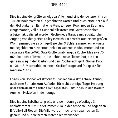
REF: 4444
Dies ist eine der größeren Algaba Villen, und eine der seltenen (1 von
10), die nach Westen ausgerichteten Gärten und auch erste Zeile auf
den Golfplatz hat. Es hat eine Menge, neuen Pool, neuen Zaun und
einige Wände, voll auf Sonnenkollektoren mit Batteriespeicher
arbeiten aktualisiert worden. Große neue Garage mit zusätzlichem
Zugang von der großen Utility-Bereich. Es besteht aus einem großen
Wohnzimmer, viele sonnige Bereiche, 3 Schlafzimmer, ein en-suite
mit begehbarem Kleiderschrank. Ein weiteres Badezimmer und ein
separates Gäste-WC. Gute Größe unabhängige Küche. Massive 75
m2 überdachte Terrasse, die schöne neue Fliesen hat, die den
ganzen Weg in den Garten und den Poolbereich geht. Großer Pool,
ca. 36 m2. Marmorböden innen. Große Garage und Parkplatz für
mehrere Autos
Loads von Sonnenkollektoren zu decken Sie elektrische Nutzung,
auch eine Batterie zum Aufladen für nicht sonnige Tage. Heizung
über zentrale Klimaanlage mit separaten Heizungen in den Bädern.
Auch ein Holzofen in der lounge.
Dies ist eine fabelhafte, große und sehr sonnige Westlage 3
Schlafzimmer, 2 ½ Badezimmer Villa in der schönen und begehrten
El Valle Golf Resort. Die Villa wurde im schönen spanischen Stil
gebaut und nur die besten Materialien verwendet.