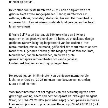
uitzicht op de tuin.
De enorme overdekte ruimte van 75 m2 aan de zijkant van het
gebouw biedt zoveel mogelijkheden. Genoeg ruimte voor een
eethoek, zithoek, pooltafel, tafeltennis, bar enz. Het zwembad is
ongeveer 36 m2 en vrij nieuw omdat de huidige eigenaar het heeft
laten vervangen.
El Valle Golf Resort bestaat uit 369 luxe villa's en 319 luxe
appartementen gebouwd rond een 18-holes Jack Nicklaus design
golfbaan. Deze villa ligt op loopafstand van het clubhuis, met
restaurant/bar, minisupermarkt, golfwinkel, fitnessruimte en andere
faciliteiten. Eigenaren hebben gratis toegang tot de fitnessruimte,
tennisbanen, paddle tennisbanen, en diverse grote
gemeenschappelijke zwembaden om van te genieten,
kinderspeelplaatsen en korting op de golf fees.
Het resort ligt op 10-15 minuten van de nieuwe internationale
luchthaven Corvera, 20-25 minuten naar keuzes van stranden,
Murcia stad 20 min.
Voor meer informatie of het regelen van een bezichtiging van deze
geweldige woning, neem dan contact op met de lokale gebied agent
Steen, op + 34 621 208832 (ook WhatsApp). Voor Spaanse en Duitse
klanten kun je contact opnemen met Rupert op +34 619 039182 (ook