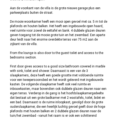
Aan de voorkant van de villa is de grote nieuwe garage plus een
parkeerplaats buiten de straat.
De mooie woonkamer heeft een mooi open gevoel met ca. 5 m tot de
plafonds en houten balken. Het heeft een ingebouwde open haard,
veel ruimte voor zowel de eettafel en bank. 4 dubbele glazen deuren
geven toegang tot de mooie grote tuin en het zwembad. Een aparte
deur leidt naar het enorme overdekte terras van 75 m2 aan de
zijkant van de villa.
From the lounge is also door to the guest toilet and access to the
bedrooms section.
First door gives access to a good size bathroom covered in marble
with sink, toilet and shower. Daarnaast is een van de 3
slaapkamers, deze heeft een goede grootte met voldoende ruimte
voor een tweepersoonsbed en het wordt geleverd met ingebouwde
kasten. De volgende slaapkamer heeft ook veel ruimte en
inbouwkasten, maar bovendien ook dubbele glazen deuren naar een
eigen terras. Verderop in de gang is het hoofdslaapkamergedeelte
dat bestaat uit een grote badkamer met 2 wastafels, toilet, bidet en
een bad. Daarnaast is de ruime inloopkast, gevolgd door de grote
ouderslaapkamer, die een heerlijk luchtig gevoel geeft door de hoge
plafonds met houten balken en 2 dubbele glazen deuren naar de
tuin/het zwembad - vanuit het raam is er ook een schitterend