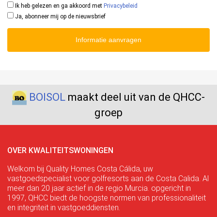
Ik heb gelezen en ga akkoord met
Privacybeleid
Ja, abonneer mij op de nieuwsbrief
Informatie aanvragen
BOISOL
maakt deel uit van de QHCC-
groep
OVER KWALITEITSWONINGEN
Welkom bij Quality Homes Costa Cálida, uw
vastgoedspecialist voor golfresorts aan de Costa Calida. Al
meer dan 20 jaar actief in de regio Murcia. opgericht in
1997, QHCC biedt de hoogste normen van professionaliteit
en integriteit in vastgoeddiensten.