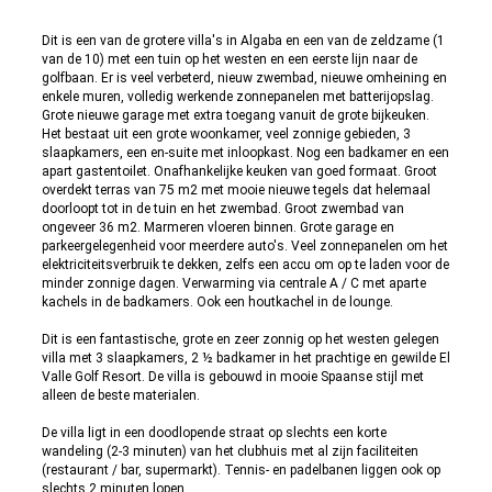
Dit is een van de grotere villa's in Algaba en een van de zeldzame (1
van de 10) met een tuin op het westen en een eerste lijn naar de
golfbaan. Er is veel verbeterd, nieuw zwembad, nieuwe omheining en
enkele muren, volledig werkende zonnepanelen met batterijopslag.
Grote nieuwe garage met extra toegang vanuit de grote bijkeuken.
Het bestaat uit een grote woonkamer, veel zonnige gebieden, 3
slaapkamers, een en-suite met inloopkast. Nog een badkamer en een
apart gastentoilet. Onafhankelijke keuken van goed formaat. Groot
overdekt terras van 75 m2 met mooie nieuwe tegels dat helemaal
doorloopt tot in de tuin en het zwembad. Groot zwembad van
ongeveer 36 m2. Marmeren vloeren binnen. Grote garage en
parkeergelegenheid voor meerdere auto's. Veel zonnepanelen om het
elektriciteitsverbruik te dekken, zelfs een accu om op te laden voor de
minder zonnige dagen. Verwarming via centrale A / C met aparte
kachels in de badkamers. Ook een houtkachel in de lounge.
Dit is een fantastische, grote en zeer zonnig op het westen gelegen
villa met 3 slaapkamers, 2 ½ badkamer in het prachtige en gewilde El
Valle Golf Resort. De villa is gebouwd in mooie Spaanse stijl met
alleen de beste materialen.
De villa ligt in een doodlopende straat op slechts een korte
wandeling (2-3 minuten) van het clubhuis met al zijn faciliteiten
(restaurant / bar, supermarkt). Tennis- en padelbanen liggen ook op
slechts 2 minuten lopen.