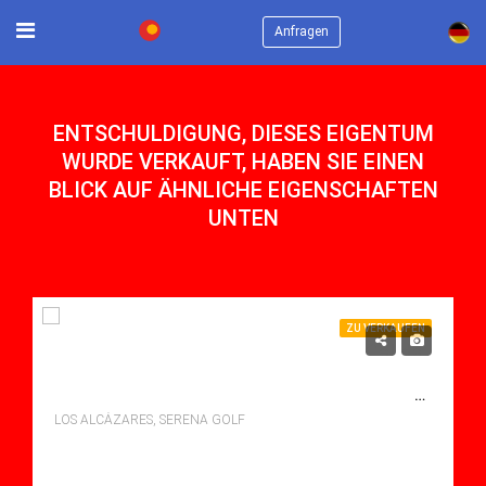
×
Anfragen
ENTSCHULDIGUNG, DIESES EIGENTUM
WURDE VERKAUFT, HABEN SIE EINEN
BLICK AUF ÄHNLICHE EIGENSCHAFTEN
UNTEN
ZU VERKAUFEN
489,000€
SÜDLICH AUSGERICHTETE VILLA MIT 3 SCHLAFZIMMERN, SOLARIUM. GOLFPLATZ, STADT UND STRAND SIND ZU FUSS ERREICHBAR.
LOS ALCÁZARES, SERENA GOLF
Schlafzimmer: 3
Bäder: 2
m²: 110.00
Villa for sale in Serena Golf