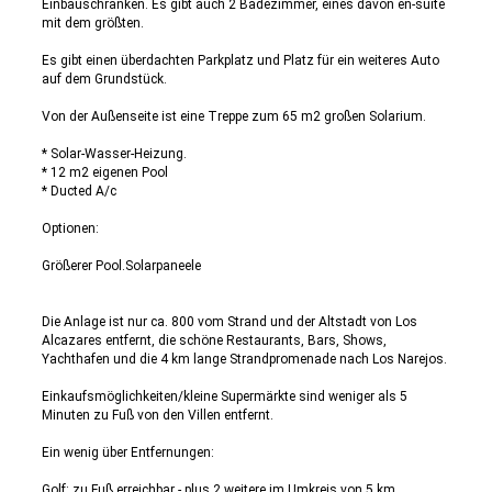
Einbauschränken. Es gibt auch 2 Badezimmer, eines davon en-suite
mit dem größten.
Es gibt einen überdachten Parkplatz und Platz für ein weiteres Auto
auf dem Grundstück.
Von der Außenseite ist eine Treppe zum 65 m2 großen Solarium.
* Solar-Wasser-Heizung.
* 12 m2 eigenen Pool
* Ducted A/c
Optionen:
Größerer Pool.Solarpaneele
Die Anlage ist nur ca. 800 vom Strand und der Altstadt von Los
Alcazares entfernt, die schöne Restaurants, Bars, Shows,
Yachthafen und die 4 km lange Strandpromenade nach Los Narejos.
Einkaufsmöglichkeiten/kleine Supermärkte sind weniger als 5
Minuten zu Fuß von den Villen entfernt.
Ein wenig über Entfernungen:
Golf: zu Fuß erreichbar - plus 2 weitere im Umkreis von 5 km.