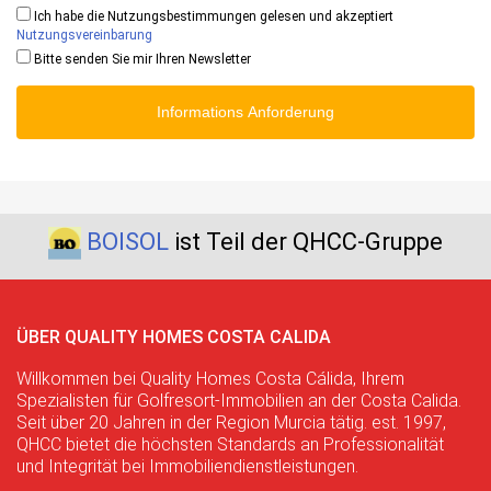
Ich habe die Nutzungsbestimmungen gelesen und akzeptiert
Nutzungsvereinbarung
Bitte senden Sie mir Ihren Newsletter
Informations Anforderung
BOISOL
ist Teil der QHCC-Gruppe
ÜBER QUALITY HOMES COSTA CALIDA
Willkommen bei Quality Homes Costa Cálida, Ihrem
Spezialisten für Golfresort-Immobilien an der Costa Calida.
Seit über 20 Jahren in der Region Murcia tätig. est. 1997,
QHCC bietet die höchsten Standards an Professionalität
und Integrität bei Immobiliendienstleistungen.