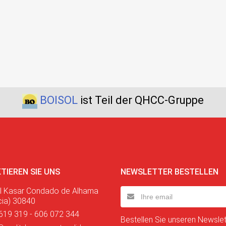
BOISOL
ist Teil der QHCC-Gruppe
TIEREN SIE UNS
NEWSLETTER BESTELLEN
l Kasar Condado de Alhama
cia) 30840
619 319 - 606 072 344
Bestellen Sie unseren Newslett