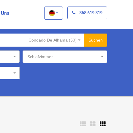
×
t Uns
868 619 319
Condado De Alhama (50)
Suchen
Schlafzimmer