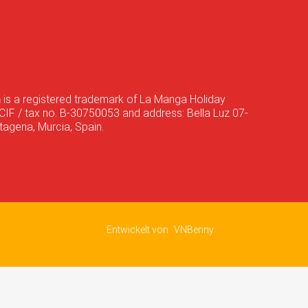
a
is a registered trademark of La Manga Holiday
CIF / tax no. B-30750053 and address: Bella Luz 07-
agena, Murcia, Spain.
Entwickelt von
VNBenny