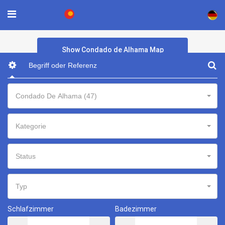
×
Show Condado de Alhama Map
Condado De Alhama (47)
Kategorie
Status
Typ
Schlafzimmer
Badezimmer