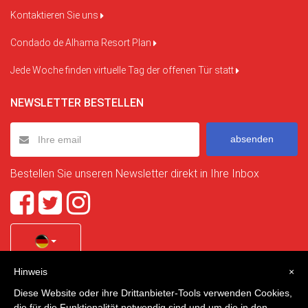
Kontaktieren Sie uns
Condado de Alhama Resort Plan
Jede Woche finden virtuelle Tag der offenen Tür statt
NEWSLETTER BESTELLEN
absenden
Bestellen Sie unseren Newsletter direkt in Ihre Inbox
Hinweis
×
Quality Homes Costa Calida
is a registered trademark of
Diese Website oder ihre Drittanbieter-Tools verwenden Cookies,
La Manga Holiday Home SL duly registered with CIF / tax
die für die Funktionalität notwendig sind und um die in den