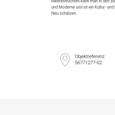
Meeresfrüchten kann man in den zah
und Moderne und ist ein Kultur- un
Neu schätzen.
Objektreferenz
56771277-02