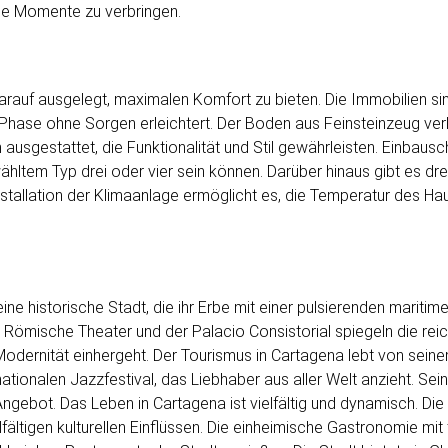
ge Momente zu verbringen.
arauf ausgelegt, maximalen Komfort zu bieten. Die Immobilien si
ase ohne Sorgen erleichtert. Der Boden aus Feinsteinzeug verlei
ausgestattet, die Funktionalität und Stil gewährleisten. Einbaus
hltem Typ drei oder vier sein können. Darüber hinaus gibt es dre
nstallation der Klimaanlage ermöglicht es, die Temperatur des H
ine historische Stadt, die ihr Erbe mit einer pulsierenden mariti
Römische Theater und der Palacio Consistorial spiegeln die reic
Modernität einhergeht. Der Tourismus in Cartagena lebt von seine
ationalen Jazzfestival, das Liebhaber aus aller Welt anzieht. Sei
Angebot. Das Leben in Cartagena ist vielfältig und dynamisch. Di
lfältigen kulturellen Einflüssen. Die einheimische Gastronomie mi