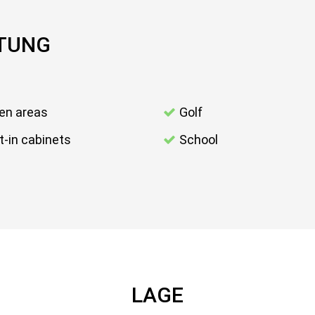
TTUNG
en areas
Golf
lt-in cabinets
School
LAGE