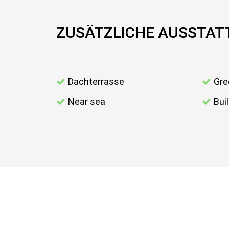
ZUSÄTZLICHE AUSSTA
Dachterrasse
Gre
Near sea
Bui