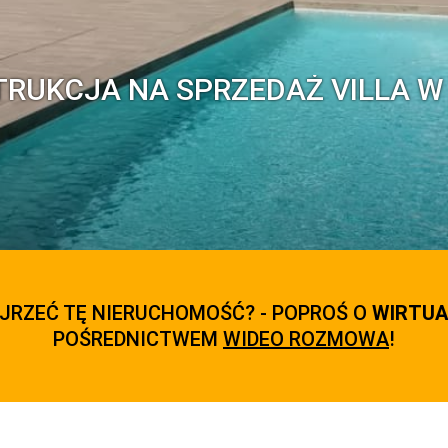
TRUKCJA NA SPRZEDAŻ VILLA W
JRZEĆ TĘ NIERUCHOMOŚĆ? - POPROŚ O
WIRTUA
POŚREDNICTWEM
WIDEO ROZMOWA
!