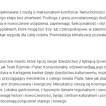
jektowane z myślą o maksymalnym komforcie. Nieruchomości s
o etapu bez zmartwień. Podłoga z gresu porcelanowego dodaje
na w nowoczesne urządzenia, zapewniając funkcjonalność i sty
ialniach, które mogą być trzy- lub czteropokojowe, w zależnoś
ntuje wygodę dla całej rodziny. Preinstalacja klimatyzacji poz
istoryczne miasto, które łączy swoje dziedzictwo z tętniącą życ
jak Teatr Rzymski i Pałac Konsystorialny, odzwierciedlają jego b
yka w Kartagenie kwitnie dzięki dziedzictwu kulturowemu, muze
rzyciągający miłośników z całego świata. Plaże, takie jak plaża
ie jest zróżnicowany i energiczny. Mieszkańcy cieszą się kosmop
. Lokalna gastronomia, z typowymi daniami regionalnymi i owo
owagę historii i nowoczesności, będąc centrum kulturalnym i p
y doceniają połączenie starego i nowego.