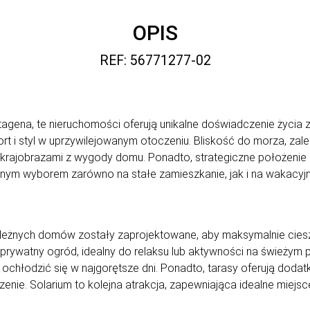
OPIS
REF: 56771277-02
agena, te nieruchomości oferują unikalne doświadczenie życia
ort i styl w uprzywilejowanym otoczeniu. Bliskość do morza, za
 krajobrazami z wygody domu. Ponadto, strategiczne położenie 
ealnym wyborem zarówno na stałe zamieszkanie, jak i na wakacyj
zależnych domów zostały zaprojektowane, aby maksymalnie cie
prywatny ogród, idealny do relaksu lub aktywności na świeżym
ochłodzić się w najgorętsze dni. Ponadto, tarasy oferują doda
nie. Solarium to kolejna atrakcja, zapewniająca idealne miejsce