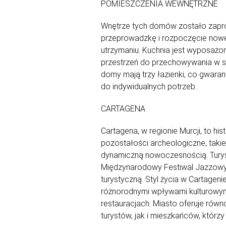
POMIESZCZENIA WEWNĘTRZNE
Wnętrze tych domów zostało zapro
przeprowadzkę i rozpoczęcie noweg
utrzymaniu. Kuchnia jest wyposażo
przestrzeń do przechowywania w syp
domy mają trzy łazienki, co gwara
do indywidualnych potrzeb.
CARTAGENA
Cartagena, w regionie Murcji, to h
pozostałości archeologiczne, takie 
dynamiczną nowoczesnością. Turyst
Międzynarodowy Festiwal Jazzowy, p
turystyczną. Styl życia w Cartagen
różnorodnymi wpływami kulturowymi
restauracjach. Miasto oferuje równ
turystów, jak i mieszkańców, którz