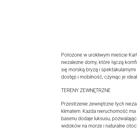
Położone w urokliwym mieście Kart
niezależne domy, które łączą komf
się morską bryzą i spektakularnymi
dostęp i mobilność, czyniąc je id
TERENY ZEWNĘTRZNE
Przestrzenie zewnętrzne tych nie
klimatem. Każda nieruchomość ma 
basenu dodaje luksusu, pozwalając 
widoków na morze i naturalne otocze