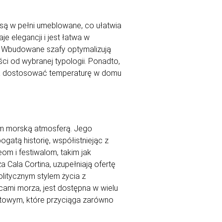
ą w pełni umeblowane, co ułatwia
 elegancji i jest łatwa w
l. Wbudowane szafy optymalizują
ci od wybranej typologii. Ponadto,
wala dostosować temperaturę w domu
iem morską atmosferą. Jego
ogatą historię, współistniejąc z
om i festiwalom, takim jak
 Cala Cortina, uzupełniają ofertę
olitycznym stylem życia z
cami morza, jest dostępna w wielu
ortowym, które przyciąga zarówno