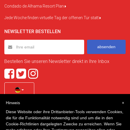
Condado de Alhama Resort Plan
Jede Woche finden virtuelle Tag der offenen Tür statt
NEWSLETTER BESTELLEN
absenden
Bestellen Sie unseren Newsletter direkt in Ihre Inbox
Hinweis
×
Quality Homes Costa Calida
is a registered trademark of
Diese Website oder ihre Drittanbieter-Tools verwenden Cookies,
La Manga Holiday Home SL duly registered with CIF / tax
die für die Funktionalität notwendig sind und um die in den
no. B-30750053 and address: Bella Luz 07-05, 30389 La
Cookie-Richtlinien dargelegten Zwecke zu erreichen. Wenn Sie
Manga Club, Cartagena, Murcia, Spain.