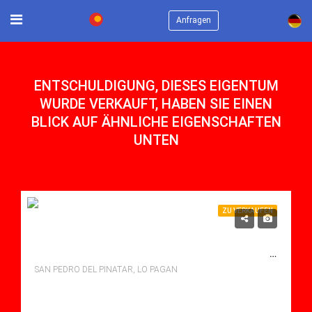
×
Anfragen
ENTSCHULDIGUNG, DIESES EIGENTUM
WURDE VERKAUFT, HABEN SIE EINEN
BLICK AUF ÄHNLICHE EIGENSCHAFTEN
UNTEN
ZU VERKAUFEN
810,000€
ZU VERKAUFEN APARTMENT IN LO PAGAN, SAN PEDRO DEL PINATAR MIT POOL
SAN PEDRO DEL PINATAR, LO PAGAN
Schlafzimmer: 3
Bäder: 2
m²: 102.00
Apartment for sale in Lo Pagan