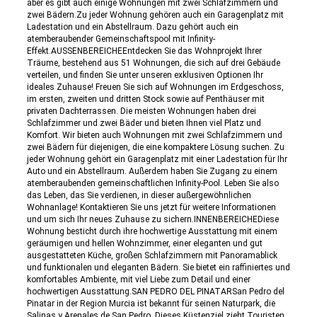
aber es gibt auch einige Wohnungen mit zwei Schlafzimmern und
zwei Bädern.Zu jeder Wohnung gehören auch ein Garagenplatz mit
Ladestation und ein Abstellraum. Dazu gehört auch ein
atemberaubender Gemeinschaftspool mit Infinity-
Effekt.AUSSENBEREICHEEntdecken Sie das Wohnprojekt Ihrer
Träume, bestehend aus 51 Wohnungen, die sich auf drei Gebäude
verteilen, und finden Sie unter unseren exklusiven Optionen Ihr
ideales Zuhause! Freuen Sie sich auf Wohnungen im Erdgeschoss,
im ersten, zweiten und dritten Stock sowie auf Penthäuser mit
privaten Dachterrassen. Die meisten Wohnungen haben drei
Schlafzimmer und zwei Bäder und bieten Ihnen viel Platz und
Komfort. Wir bieten auch Wohnungen mit zwei Schlafzimmern und
zwei Bädern für diejenigen, die eine kompaktere Lösung suchen. Zu
jeder Wohnung gehört ein Garagenplatz mit einer Ladestation für Ihr
Auto und ein Abstellraum. Außerdem haben Sie Zugang zu einem
atemberaubenden gemeinschaftlichen Infinity-Pool. Leben Sie also
das Leben, das Sie verdienen, in dieser außergewöhnlichen
Wohnanlage! Kontaktieren Sie uns jetzt für weitere Informationen
und um sich Ihr neues Zuhause zu sichern.INNENBEREICHEDiese
Wohnung besticht durch ihre hochwertige Ausstattung mit einem
geräumigen und hellen Wohnzimmer, einer eleganten und gut
ausgestatteten Küche, großen Schlafzimmern mit Panoramablick
und funktionalen und eleganten Bädern. Sie bietet ein raffiniertes und
komfortables Ambiente, mit viel Liebe zum Detail und einer
hochwertigen Ausstattung.SAN PEDRO DEL PINATARSan Pedro del
Pinatar in der Region Murcia ist bekannt für seinen Naturpark, die
Salinas y Arenales de San Pedro. Dieses Küstenziel zieht Touristen