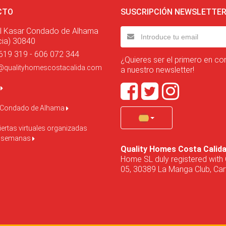
CTO
SUSCRIPCIÓN NEWSLETTE
l Kasar Condado de Alhama
cia) 30840
619 319 - 606 072 344
¿Quieres ser el primero en co
@qualityhomescostacalida.com
a nuestro newsletter!
o
 Condado de Alhama
ertas virtuales organizadas
s semanas
Quality Homes Costa Calid
Home SL duly registered with 
05, 30389 La Manga Club, Cart