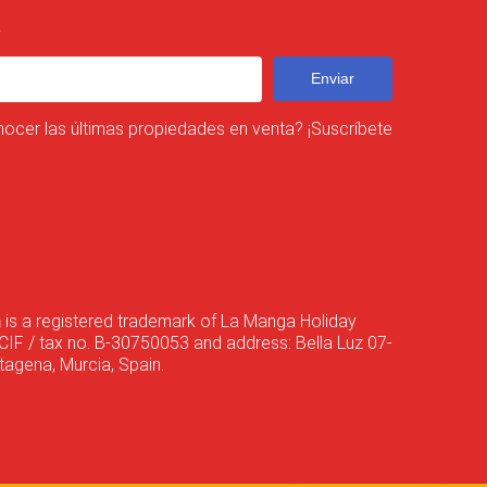
R
Enviar
nocer las últimas propiedades en venta? ¡Suscríbete
a
is a registered trademark of La Manga Holiday
CIF / tax no. B-30750053 and address: Bella Luz 07-
agena, Murcia, Spain.