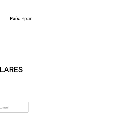
País:
Spain
ILARES