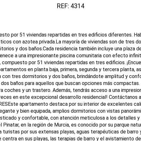
REF: 4314
sto por 51 viviendas repartidas en tres edificios diferentes. Hab
áticos con azotea privada.La mayoría de viviendas son de tres d
orios y dos baños.Cada residencia también incluye una plaza de
tenece a una impresionante piscina comunitaria con efecto inf
 compuesto por 51 viviendas repartidas en tres edificios. ¡Encue
artamentos en planta baja, primera, segunda y tercera planta, a
n con tres dormitorios y dos baños, brindándote amplitud y con
 dos baños para aquellos que buscan opciones más compactas. C
ra coches y un trastero. Además, tendrás acceso a una impresio
mereces en este excepcional desarrollo residencial! Contáctanos
ESEste apartamento destaca por su interior de excelentes cali
legante y bien equipada, amplios dormitorios con vistas panorámi
sticado y confortable, con atención meticulosa a los detalles 
atar, en la región de Murcia, es conocido por su parque natura
 turistas por sus extensas playas, aguas terapéuticas de barro y 
 centra en sus playas, las terapias de barro y el avistamiento d