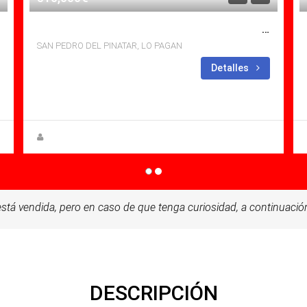
SE VENDE APARTAMENTO EN LO PAGAN, SAN PEDRO DEL PINATAR CON PISCINA
SAN PEDRO DEL PINATAR, LO PAGAN
Dormitorios: 3
Baños:
Detalles
2
Sq Mt: 142.00
Apartamento for sale in Lo Pagan
Steen Greve
stá vendida, pero en caso de que tenga curiosidad, a continuación
DESCRIPCIÓN