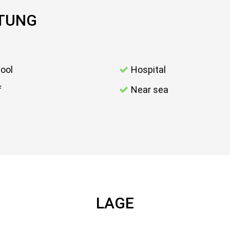
TTUNG
ool
Hospital
f
Near sea
LAGE