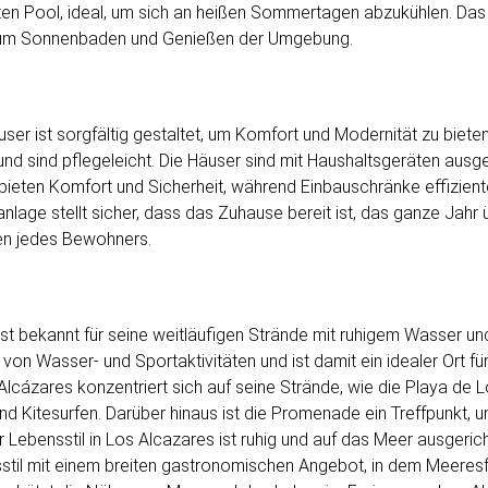
ten Pool, ideal, um sich an heißen Sommertagen abzukühlen. Das S
 zum Sonnenbaden und Genießen der Umgebung.
er ist sorgfältig gestaltet, um Komfort und Modernität zu biete
nd sind pflegeleicht. Die Häuser sind mit Haushaltsgeräten ausg
en bieten Komfort und Sicherheit, während Einbauschränke effizie
maanlage stellt sicher, dass das Zuhause bereit ist, das ganze Ja
ben jedes Bewohners.
ist bekannt für seine weitläufigen Strände mit ruhigem Wasser u
l von Wasser- und Sportaktivitäten und ist damit ein idealer Ort 
lcázares konzentriert sich auf seine Strände, wie die Playa de Lo
d Kitesurfen. Darüber hinaus ist die Promenade ein Treffpunkt, 
Lebensstil in Los Alcazares ist ruhig und auf das Meer ausgeric
stil mit einem breiten gastronomischen Angebot, in dem Meeres