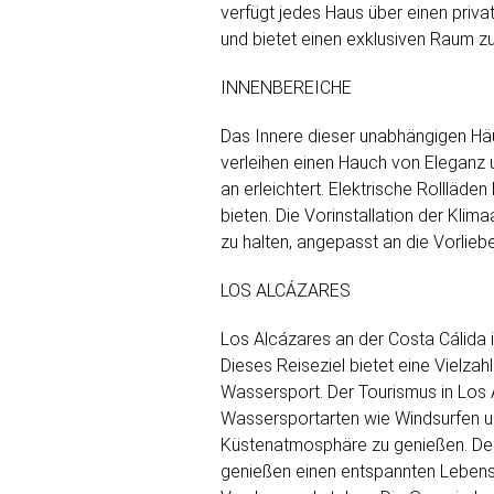
verfügt jedes Haus über einen priva
und bietet einen exklusiven Raum
INNENBEREICHE
Das Innere dieser unabhängigen Häus
verleihen einen Hauch von Eleganz u
an erleichtert. Elektrische Rollläd
bieten. Die Vorinstallation der Kli
zu halten, angepasst an die Vorlie
LOS ALCÁZARES
Los Alcázares an der Costa Cálida 
Dieses Reiseziel bietet eine Vielzah
Wassersport. Der Tourismus in Los A
Wassersportarten wie Windsurfen un
Küstenatmosphäre zu genießen. Der 
genießen einen entspannten Lebens