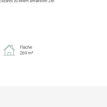
ázares zu einem attraktiven Ziel
Fläche
269 m²