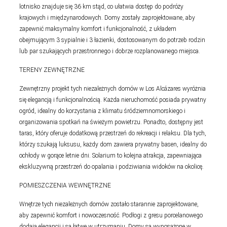
lotnisko znajduje się 36 km stąd, co ułatwia dostęp do podróży
krajowych i międzynarodowych. Domy zostały zaprojektowane, aby
zapewnić maksymalny komfort i funkcjonalność, z układem
obejmującym 3 sypialnie i 3 łazienki, dostosowanym do potrzeb rodzin
lub par szukających przestronnego i dobrze rozplanowanego miejsca.
TERENY ZEWNĘTRZNE
Zewnętrzny projekt tych niezależnych domów w Los Alcázares wyróżnia
się elegancją i funkcjonalnością. Każda nieruchomość posiada prywatny
ogród, idealny do korzystania z klimatu śródziemnomorskiego i
organizowania spotkań na świeżym powietrzu. Ponadto, dostępny jest
taras, który oferuje dodatkową przestrzeń do rekreacji i relaksu. Dla tych,
którzy szukają luksusu, każdy dom zawiera prywatny basen, idealny do
ochłody w gorące letnie dni. Solarium to kolejna atrakcja, zapewniająca
ekskluzywną przestrzeń do opalania i podziwiania widoków na okolicę.
POMIESZCZENIA WEWNĘTRZNE
Wnętrze tych niezależnych domów zostało starannie zaprojektowane,
aby zapewnić komfort i nowoczesność. Podłogi z gresu porcelanowego
dodają elegancji i są łatwe w utrzymaniu. Domy są wyposażone w