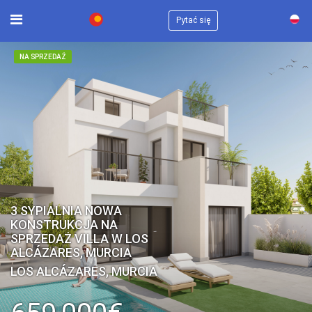
×
Pytać się
NA SPRZEDAŻ
3 SYPIALNIA NOWA
KONSTRUKCJA NA
SPRZEDAŻ VILLA W LOS
ALCÁZARES, MURCIA
LOS ALCÁZARES, MURCIA