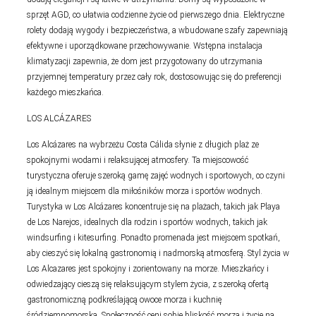
sprzęt AGD, co ułatwia codzienne życie od pierwszego dnia. Elektryczne
rolety dodają wygody i bezpieczeństwa, a wbudowane szafy zapewniają
efektywne i uporządkowane przechowywanie. Wstępna instalacja
klimatyzacji zapewnia, że dom jest przygotowany do utrzymania
przyjemnej temperatury przez cały rok, dostosowując się do preferencji
każdego mieszkańca.
LOS ALCÁZARES
Los Alcázares na wybrzeżu Costa Cálida słynie z długich plaż ze
spokojnymi wodami i relaksującej atmosfery. Ta miejscowość
turystyczna oferuje szeroką gamę zajęć wodnych i sportowych, co czyni
ją idealnym miejscem dla miłośników morza i sportów wodnych.
Turystyka w Los Alcázares koncentruje się na plażach, takich jak Playa
de Los Narejos, idealnych dla rodzin i sportów wodnych, takich jak
windsurfing i kitesurfing. Ponadto promenada jest miejscem spotkań,
aby cieszyć się lokalną gastronomią i nadmorską atmosferą. Styl życia w
Los Alcazares jest spokojny i zorientowany na morze. Mieszkańcy i
odwiedzający cieszą się relaksującym stylem życia, z szeroką ofertą
gastronomiczną podkreślającą owoce morza i kuchnię
śródziemnomorską. Społeczność ceni sobie bliskość morza i życie na