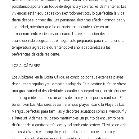
porcelánico aportan un toque de elegancia y son fáciles de mantener. Las
viviendas están equipadas con electrodomésticos, lo que facilita la vida
diaria desde el primer día. Las persianas eléctricas añaden comodidad y
seguridad, mientras que los armarios empotrados ofrecen un
almacenamiento eficiente y ordenado. La preinstalación de aire
acondicionado asegura que el hogar esté preparado para mantener una
temperatura agradable durante todo el año, adaptándose a las
preferencias de cada residente.
LOS ALCÁZARES
Los Alcázares, en la Costa Cálida, es conocido por sus extensas playas
de aguas tranquilas y su ambiente relajado. Este destino turístico ofrece
una gran variedad de actividades acuáticas y deportivas, convirtiéndose
en un lugar ideal para los amantes del mar y los deportes náuticos. El
turismo en Los Alcázares se centra en sus playas, como la Playa de Los
Narejos, perfectas para familias y deportes acuáticos como el windsurf y
el kitesurf. Además, su paseo marítimo es un punto de encuentro para
disfrutar de la gastronomía local y del ambiente costero. El estilo de vida
en Los Alcázares es tranquilo y orientado al mar. Los residentes y
visitantes disfrutan de una vida relajada, con una amplia oferta