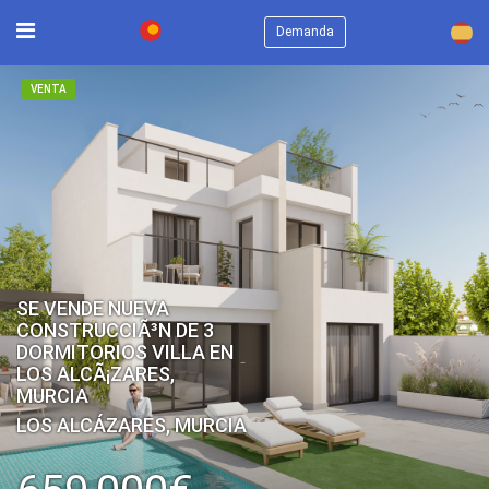
×
Demanda
VENTA
SE VENDE NUEVA
CONSTRUCCIÃ³N DE 3
DORMITORIOS VILLA EN
LOS ALCÃ¡ZARES,
MURCIA
LOS ALCÁZARES, MURCIA