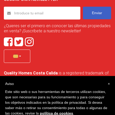
Enviar
¿Quieres ser el primero en conocer las últimas propiedades
en venta? ¡Suscríbete a nuestro newsletter!
Quality Homes Costa Calida
is a registered trademark of
La Manga Holiday Home SL duly registered with CIF / tax
no. B-30750053 and address: Bella Luz 07-05, 30389 La
Aviso
×
Manga Club, Cartagena, Murcia, Spain.
Este sitio web o sus herramientas de terceros utilizan cookies,
que son necesarias para su funcionamiento y para conseguir
los objetivos indicados en la política de privacidad. Si desea
saber más o retirar su consentimiento para todas o algunas de
Quality Homes Costa Cálida - Todos los derechos reservados
las cookies, revise la
política de cookies
.