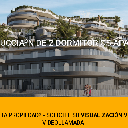
UCCIÃ³N DE 2 DORMITORIOS AP
TA PROPIEDAD? - SOLICITE SU
VISUALIZACIÓN V
VIDEOLLAMADA
!