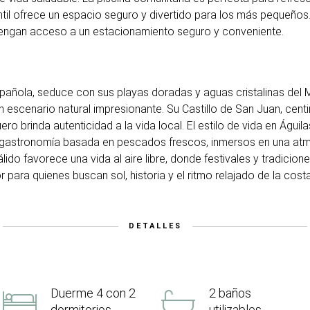
ntil ofrece un espacio seguro y divertido para los más pequeños
tengan acceso a un estacionamiento seguro y conveniente.
española, seduce con sus playas doradas y aguas cristalinas del
n escenario natural impresionante. Su Castillo de San Juan, centi
uero brinda autenticidad a la vida local. El estilo de vida en Águi
sa gastronomía basada en pescados frescos, inmersos en una atm
lido favorece una vida al aire libre, donde festivales y tradicion
 para quienes buscan sol, historia y el ritmo relajado de la cost
DETALLES
Duerme 4 con 2
2 baños
dormitorios
utilizables