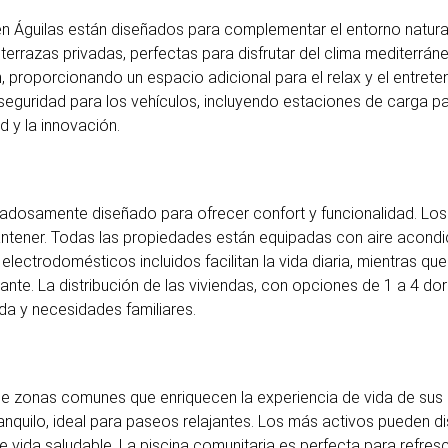
en Águilas están diseñados para complementar el entorno natural y
terrazas privadas, perfectas para disfrutar del clima mediterráne
m, proporcionando un espacio adicional para el relax y el entrete
guridad para los vehículos, incluyendo estaciones de carga par
 y la innovación.
cuidadosamente diseñado para ofrecer confort y funcionalidad. Lo
ntener. Todas las propiedades están equipadas con aire acondi
electrodomésticos incluidos facilitan la vida diaria, mientras 
nte. La distribución de las viviendas, con opciones de 1 a 4 dor
ida y necesidades familiares.
 de zonas comunes que enriquecen la experiencia de vida de sus 
nquilo, ideal para paseos relajantes. Los más activos pueden di
 vida saludable. La piscina comunitaria es perfecta para refres