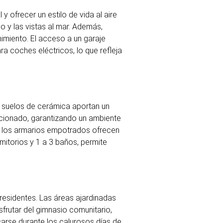
 ofrecer un estilo de vida al aire
o y las vistas al mar. Además,
nimiento. El acceso a un garaje
a coches eléctricos, lo que refleja
s suelos de cerámica aportan un
cionado, garantizando un ambiente
que los armarios empotrados ofrecen
mitorios y 1 a 3 baños, permite
residentes. Las áreas ajardinadas
sfrutar del gimnasio comunitario,
carse durante los calurosos días de