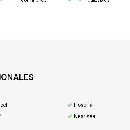
IONALES
ool
Hospital
f
Near sea