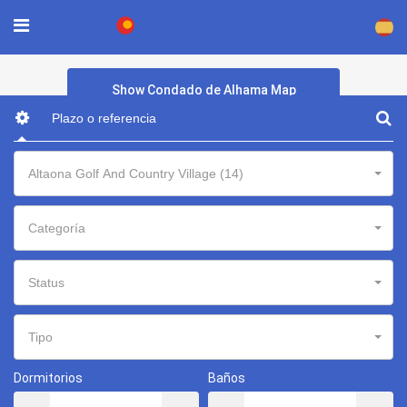
×
Show Condado de Alhama Map
Altaona Golf And Country Village (14)
Categoría
Status
Tipo
Dormitorios
Baños