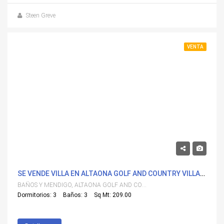
Steen Greve
VENTA
513,500€
SE VENDE VILLA EN ALTAONA GOLF AND COUNTRY VILLAGE, BAÃ±OS Y MENDIGO CON PISCINA
BAÑOS Y MENDIGO, ALTAONA GOLF AND COUNTRY VILLAGE
Dormitorios: 3
Baños: 3
Sq Mt: 209.00