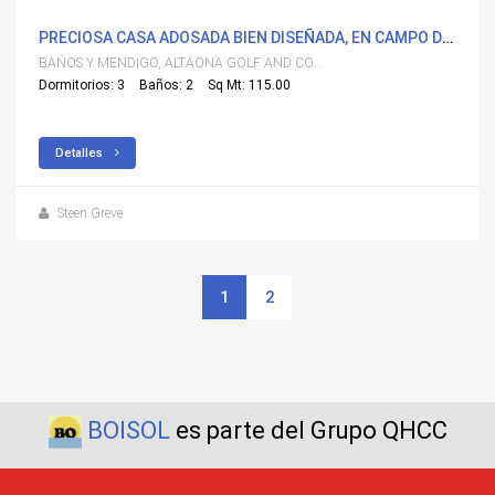
PRECIOSA CASA ADOSADA BIEN DISEÑADA, EN CAMPO DE GOLF, CERCA DE MURCIA Y LAS PLAYAS.
BAÑOS Y MENDIGO, ALTAONA GOLF AND COUNTRY VILLAGE
Dormitorios: 3
Baños: 2
Sq Mt: 115.00
Detalles
Steen Greve
1
2
BOISOL
es parte del Grupo QHCC