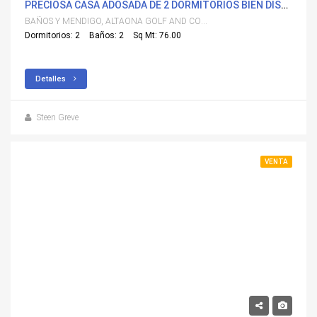
PRECIOSA CASA ADOSADA DE 2 DORMITORIOS BIEN DISEÑADA, EN CAMPO DE GOLF, CERCA DE MURCIA Y LAS PLAYAS
BAÑOS Y MENDIGO, ALTAONA GOLF AND COUNTRY VILLAGE
Dormitorios: 2
Baños: 2
Sq Mt: 76.00
Detalles
Steen Greve
VENTA
315,500€