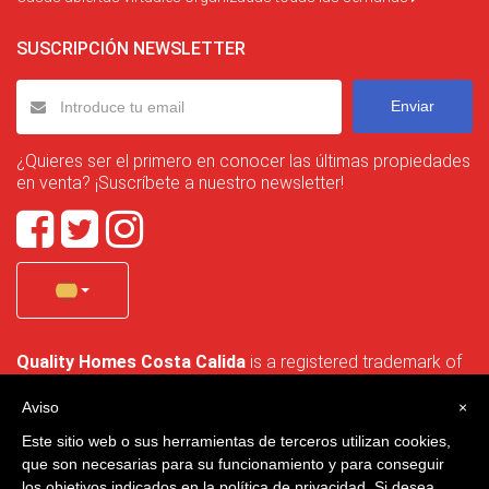
SUSCRIPCIÓN NEWSLETTER
Enviar
¿Quieres ser el primero en conocer las últimas propiedades
en venta? ¡Suscríbete a nuestro newsletter!
Quality Homes Costa Calida
is a registered trademark of
La Manga Holiday Home SL duly registered with CIF / tax
no. B-30750053 and address: Bella Luz 07-05, 30389 La
Aviso
×
Manga Club, Cartagena, Murcia, Spain.
Este sitio web o sus herramientas de terceros utilizan cookies,
que son necesarias para su funcionamiento y para conseguir
los objetivos indicados en la política de privacidad. Si desea