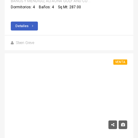
BAÑOS Y MENDIGO, ALTAONA GOLF AND COUNTRY VILLAGE
Dormitorios: 4
Baños: 4
Sq Mt: 287.00
Detalles
Steen Greve
VENTA
229,000€