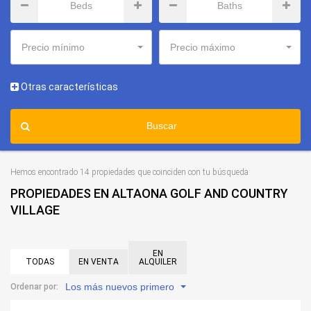
Precio mínimo
Precio máximo
Otras características
Buscar
Hemos encontrado 14 propiedades que coinciden con tu búsqueda
PROPIEDADES EN ALTAONA GOLF AND COUNTRY
VILLAGE
EN
TODAS
EN VENTA
ALQUILER
Los más nuevos primero
Ordenar por: