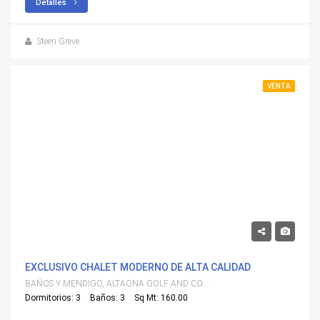
Detalles
Steen Greve
VENTA
895,000€
EXCLUSIVO CHALET MODERNO DE ALTA CALIDAD
BAÑOS Y MENDIGO, ALTAONA GOLF AND COUNTRY VILLAGE
Dormitorios: 3
Baños: 3
Sq Mt: 160.00