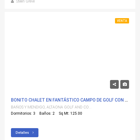
Steen Greve
VENTA
483,000€
BONITO CHALET EN FANTÁSTICO CAMPO DE GOLF CON PISCINA PROPIA
BAÑOS Y MENDIGO, ALTAONA GOLF AND COUNTRY VILLAGE
Dormitorios: 3
Baños: 2
Sq Mt: 125.00
Detalles