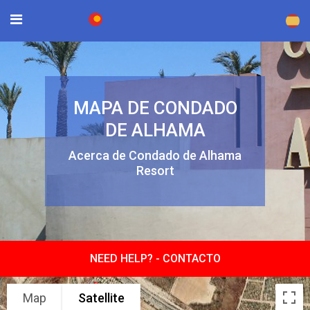
×
MAPA DE CONDADO
DE ALHAMA
Acerca de Condado de Alhama
Resort
NEED HELP? -
CONTACTO
Map
Satellite