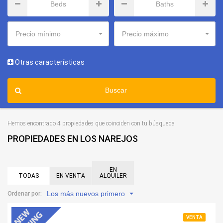
Precio mínimo
Precio máximo
Otras características
Buscar
Hemos encontrado 4 propiedades que coinciden con tu búsqueda
PROPIEDADES EN LOS NAREJOS
EN
TODAS
EN VENTA
ALQUILER
Los más nuevos primero
Ordenar por:
VENTA