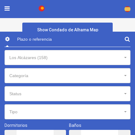
×
Show Condado de Alhama Map
Los Alcázares (158)
Categoría
Status
Tipo
Dormitorios
Baños