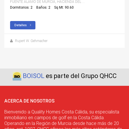
FUENTE ALAMO DE MURCIA, HACIENDA DEL ALAMO
Dormitorios: 2
Baños: 2
Sq Mt: 90.60
Detalles
Rupert W. Gehmacher
BOISOL
es parte del Grupo QHCC
ACERCA DE NOSOTROS
Bienvenido a Quality Homes Costa Cálida, su especialista
inmobiliario en campos de golf en la Costa Cálida.
Operando en la Región de Murcia desde hace más de 20