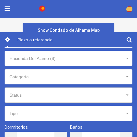
×
Show Condado de Alhama Map
Hacienda Del Alamo (8)
Categoría
Status
Tipo
Dormitorios
Baños