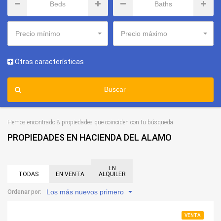
Precio mínimo
Precio máximo
Otras características
Buscar
Hemos encontrado 8 propiedades que coinciden con tu búsqueda
PROPIEDADES EN HACIENDA DEL ALAMO
EN
TODAS
EN VENTA
ALQUILER
Los más nuevos primero
Ordenar por:
VENTA