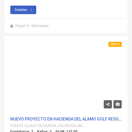
Detalles
Rupert W. Gehmacher
VENTA
282,900€
NUEVO PROYECTO EN HACIENDA DEL ALAMO GOLF RESORT
FUENTE ALAMO DE MURCIA, HACIENDA DEL ALAMO
Dormitorios: 2
Baños: 2
Sq Mt: 147.00