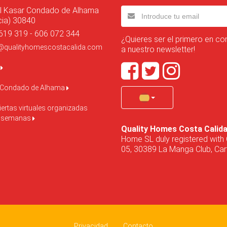
l Kasar Condado de Alhama
cia) 30840
619 319 - 606 072 344
¿Quieres ser el primero en co
@qualityhomescostacalida.com
a nuestro newsletter!
o
 Condado de Alhama
ertas virtuales organizadas
s semanas
Quality Homes Costa Calid
Home SL duly registered with 
05, 30389 La Manga Club, Cart
Privacidad
Contacto