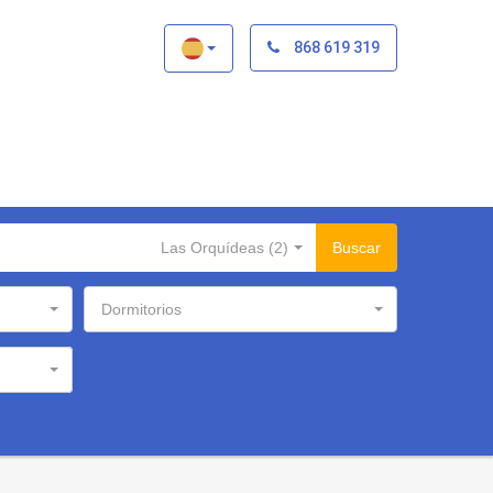
×
868 619 319
Las Orquídeas (2)
Buscar
Dormitorios