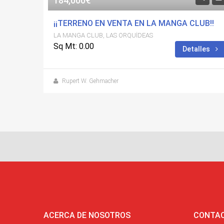
184,000€
¡¡TERRENO EN VENTA EN LA MANGA CLUB!!
LA MANGA CLUB, LAS ORQUÍDEAS
Sq Mt: 0.00
Detalles
Rupert W. Gehmacher
ACERCA DE NOSOTROS
CONTA