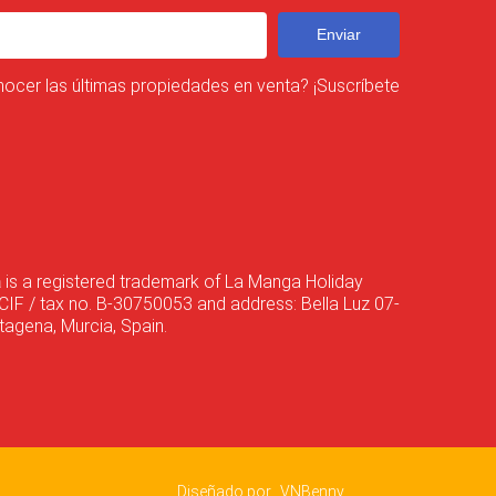
Enviar
nocer las últimas propiedades en venta? ¡Suscríbete
a
is a registered trademark of La Manga Holiday
CIF / tax no. B-30750053 and address: Bella Luz 07-
agena, Murcia, Spain.
Diseñado por
VNBenny