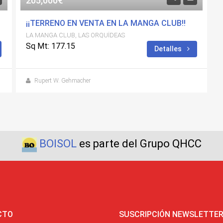
205,000€
¡¡TERRENO EN VENTA EN LA MANGA CLUB!!
LA MANGA CLUB, LAS ORQUÍDEAS
Sq Mt: 177.15
Detalles
Rupert W. Gehmacher
BOISOL
es parte del Grupo QHCC
CTO
SUSCRIPCIÓN NEWSLETTE