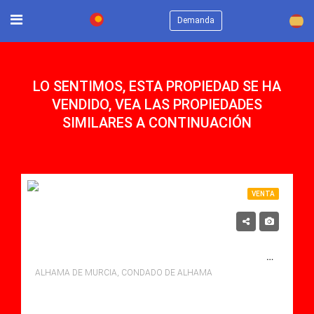
×
Demanda
LO SENTIMOS, ESTA PROPIEDAD SE HA
VENDIDO, VEA LAS PROPIEDADES
SIMILARES A CONTINUACIÓN
VENTA
125,000€
SE VENDE APARTAMENTO EN CONDADO DE ALHAMA, ALHAMA DE MURCIA CON PISCINA
ALHAMA DE MURCIA, CONDADO DE ALHAMA
Dormitorios: 2
Baños: 1
Sq Mt: 58.00
Apartamento for sale in Condado De Alhama