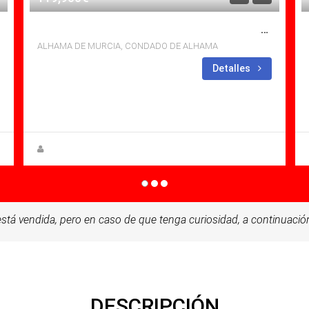
SE VENDE APARTAMENTO EN CONDADO DE ALHAMA, ALHAMA DE MURCIA CON PISCINA
ALHAMA DE MURCIA, CONDADO DE ALHAMA
Dormitorios: 2
Baños:
Detalles
1
Sq Mt: 51.00
Apartamento for sale in Condado De
Alhama
Zuzanna Andrzejewska
stá vendida, pero en caso de que tenga curiosidad, a continuación
DESCRIPCIÓN