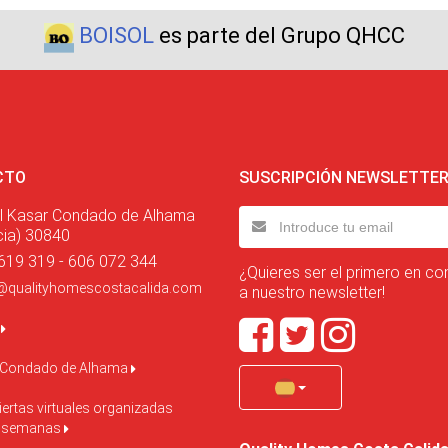
BOISOL
es parte del Grupo QHCC
CTO
SUSCRIPCIÓN NEWSLETTE
l Kasar Condado de Alhama
cia) 30840
619 319 - 606 072 344
¿Quieres ser el primero en co
@qualityhomescostacalida.com
a nuestro newsletter!
o
 Condado de Alhama
ertas virtuales organizadas
s semanas