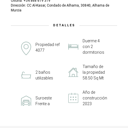
Oficina: +34 868 619 319
Dirección: CC Al-Kasar, Condado de Alhama, 30840, Alhama de
Murcia
DETALLES
Duerme 4
Propiedad ref
con 2
4077
dormitorios
Tamaño de
2 baños
la propiedad
utilizables
58.50 Sq Mt
Año de
Suroeste
construcción
Frente a
2023