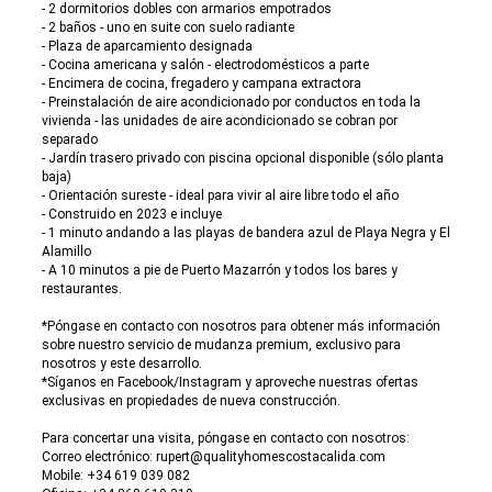
- 2 dormitorios dobles con armarios empotrados
- 2 baños - uno en suite con suelo radiante
- Plaza de aparcamiento designada
- Cocina americana y salón - electrodomésticos a parte
- Encimera de cocina, fregadero y campana extractora
- Preinstalación de aire acondicionado por conductos en toda la
vivienda - las unidades de aire acondicionado se cobran por
separado
- Jardín trasero privado con piscina opcional disponible (sólo planta
baja)
- Orientación sureste - ideal para vivir al aire libre todo el año
- Construido en 2023 e incluye
- 1 minuto andando a las playas de bandera azul de Playa Negra y El
Alamillo
- A 10 minutos a pie de Puerto Mazarrón y todos los bares y
restaurantes.
*Póngase en contacto con nosotros para obtener más información
sobre nuestro servicio de mudanza premium, exclusivo para
nosotros y este desarrollo.
*Síganos en Facebook/Instagram y aproveche nuestras ofertas
exclusivas en propiedades de nueva construcción.
Para concertar una visita, póngase en contacto con nosotros:
Correo electrónico: rupert@qualityhomescostacalida.com
Mobile: +34 619 039 082