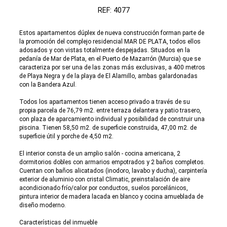
REF: 4077
Estos apartamentos dúplex de nueva construcción forman parte de
la promoción del complejo residencial MAR DE PLATA, todos ellos
adosados y con vistas totalmente despejadas. Situados en la
pedanía de Mar de Plata, en el Puerto de Mazarrón (Murcia) que se
caracteriza por ser una de las zonas más exclusivas, a 400 metros
de Playa Negra y de la playa de El Alamillo, ambas galardonadas
con la Bandera Azul.
Todos los apartamentos tienen acceso privado a través de su
propia parcela de 76,79 m2. entre terraza delantera y patio trasero,
con plaza de aparcamiento individual y posibilidad de construir una
piscina. Tienen 58,50 m2. de superficie construida, 47,00 m2. de
superficie útil y porche de 4,50 m2.
El interior consta de un amplio salón - cocina americana, 2
dormitorios dobles con armarios empotrados y 2 baños completos.
Cuentan con baños alicatados (inodoro, lavabo y ducha), carpintería
exterior de aluminio con cristal Climatic, preinstalación de aire
acondicionado frío/calor por conductos, suelos porcelánicos,
pintura interior de madera lacada en blanco y cocina amueblada de
diseño moderno.
Características del inmueble