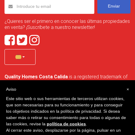
Enviar
¿Quieres ser el primero en conocer las últimas propiedades
en venta? ¡Suscríbete a nuestro newsletter!
Quality Homes Costa Calida
is a registered trademark of
La Manga Holiday Home SL duly registered with CIF / tax
no. B-30750053 and address: Bella Luz 07-05, 30389 La
Aviso
×
Manga Club, Cartagena, Murcia, Spain.
Este sitio web o sus herramientas de terceros utilizan cookies,
que son necesarias para su funcionamiento y para conseguir
los objetivos indicados en la política de privacidad. Si desea
saber más o retirar su consentimiento para todas o algunas de
Quality Homes Costa Cálida - Todos los derechos reservados
las cookies, revise la
política de cookies
.
Al cerrar este aviso, desplazarse por la página, pulsar en un
Privacidad
Contacto