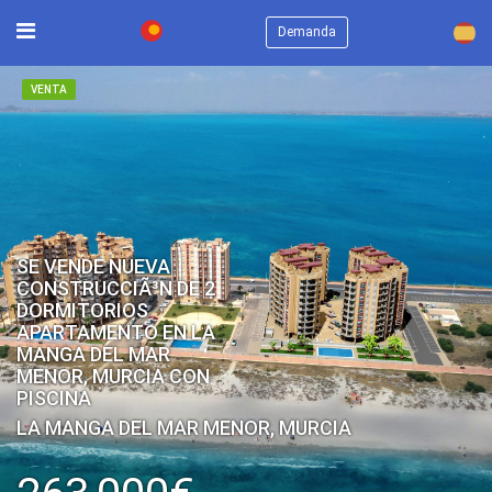
×
Demanda
VENTA
SE VENDE NUEVA
CONSTRUCCIÃ³N DE 2
DORMITORIOS
APARTAMENTO EN LA
MANGA DEL MAR
MENOR, MURCIA CON
PISCINA
LA MANGA DEL MAR MENOR, MURCIA