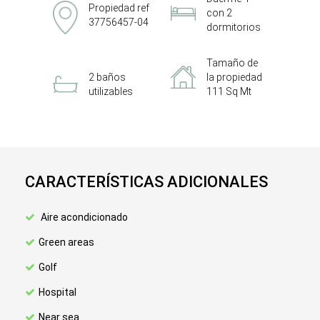
Propiedad ref
con 2
37756457-04
dormitorios
Tamaño de
2 baños
la propiedad
utilizables
111 Sq Mt
CARACTERÍSTICAS ADICIONALES
Aire acondicionado
Green areas
Golf
Hospital
Near sea