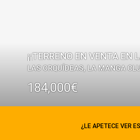
¡¡TERRENO EN VENTA EN 
LAS ORQUÍDEAS, LA MANGA CL
184,000€
¿LE APETECE VER ES