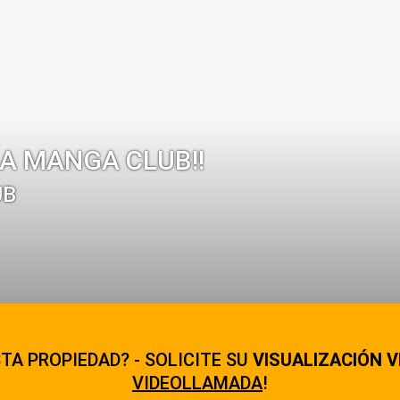
LA MANGA CLUB!!
UB
TA PROPIEDAD? - SOLICITE SU
VISUALIZACIÓN V
VIDEOLLAMADA
!