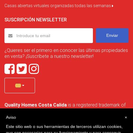
Casas abiertas virtuales organizadas todas las semanas
SUSCRIPCIÓN NEWSLETTER
Enviar
¿Quieres ser el primero en conocer las últimas propiedades
en venta? ¡Suscríbete a nuestro newsletter!
Quality Homes Costa Calida
is a registered trademark of
La Manga Holiday Home SL duly registered with CIF / tax
no. B-30750053 and address: Bella Luz 07-05, 30389 La
Aviso
×
Manga Club, Cartagena, Murcia, Spain.
Este sitio web o sus herramientas de terceros utilizan cookies,
que son necesarias para su funcionamiento y para conseguir