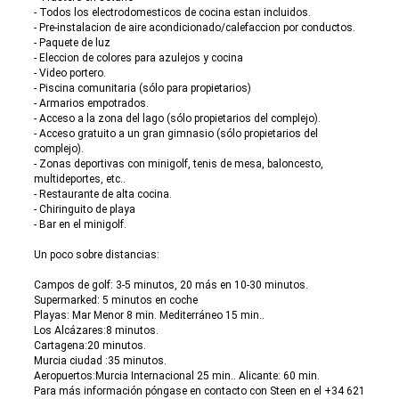
- Todos los electrodomesticos de cocina estan incluidos.
- Pre-instalacion de aire acondicionado/calefaccion por conductos.
- Paquete de luz
- Eleccion de colores para azulejos y cocina
- Video portero.
- Piscina comunitaria (sólo para propietarios)
- Armarios empotrados.
- Acceso a la zona del lago (sólo propietarios del complejo).
- Acceso gratuito a un gran gimnasio (sólo propietarios del
complejo).
- Zonas deportivas con minigolf, tenis de mesa, baloncesto,
multideportes, etc..
- Restaurante de alta cocina.
- Chiringuito de playa
- Bar en el minigolf.
Un poco sobre distancias:
Campos de golf: 3-5 minutos, 20 más en 10-30 minutos.
Supermarked: 5 minutos en coche
Playas: Mar Menor 8 min. Mediterráneo 15 min..
Los Alcázares:8 minutos.
Cartagena:20 minutos.
Murcia ciudad :35 minutos.
Aeropuertos:Murcia Internacional 25 min.. Alicante: 60 min.
Para más información póngase en contacto con Steen en el +34 621