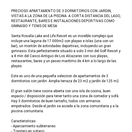
PRECIOSO APARTAMENTO DE 3 DORMITORIOS CON JARDIN,
VISTAS A LA ZONA DE LA PISCINA. A CORTA DISTANCIA DEL LAGO,
RESTAURANTE, BARES E INSTALACIONES DEPORTIVAS COMO
GIMNASIO Y TENIS DE MESA
Santa Rosalía Lake and Life Resort es un increíble complejo que
incluye una laguna de 17.000m2 con playas e islas (una con un
bar), un montón de actividades deportivas, incluyendo un gran
gimnasio. Esta perfectamente situado a solo 3 min del Golf Resort y
a 8 min del Casco Antiguo de Los Alcazares con sus playas,
restaurantes, bares y un paseo maritimo de 4 km a lo largo de las
playas.
Este es uno de una pequeña seleccion de apartamentos de 3
dormitorios con jardin. Amplia terraza de 23 m2 y jardín de 125 m2.
El gran salón tiene cocina abierta con una isla de cocina, buen
espacio / disposición para tener tanto una zona de comedor y sofá.
Hay 3 dormitorios de buen tamaño, todos con armarios
empotrados. Desde el jardin se accede a la zona comunitaria y a la
piscina comunitaria.
Caracteristicas:
- Aparcamiento subterraneo
- Trastero en sotano