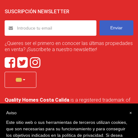
SUSCRIPCIÓN NEWSLETTER
Enviar
¿Quieres ser el primero en conocer las últimas propiedades
en venta? ¡Suscríbete a nuestro newsletter!
Quality Homes Costa Calida
is a registered trademark of
La Manga Holiday Home SL duly registered with CIF / tax
no. B-30750053 and address: Bella Luz 07-05, 30389 La
Aviso
×
Manga Club, Cartagena, Murcia, Spain.
Este sitio web o sus herramientas de terceros utilizan cookies,
que son necesarias para su funcionamiento y para conseguir
los objetivos indicados en la política de privacidad. Si desea