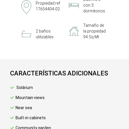
Propiedad ref
con 3
17654404-02
dormitorios
Tamaño de
2 baños
la propiedad
utilizables
94 Sq Mt
CARACTERÍSTICAS ADICIONALES
Solárium
Mountain views
Near sea
Built-in cabinets
Community garden