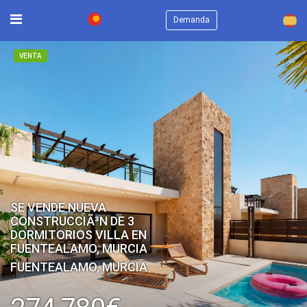
×
Demanda
VENTA
SE VENDE NUEVA
CONSTRUCCIÃ³N DE 3
DORMITORIOS VILLA EN
FUENTEALAMO, MURCIA
FUENTEALAMO, MURCIA