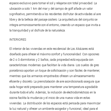
espacio exclusivo para tomar el sol y relajarse con total privacidad. La
ubicación a solo 1 km del mar y del campo de golf añade un valor
significativo, permitiendo a los residentes disfrutar de actividades al aire
libre y de la belleza del paisaje costero. La arquitectura del conjunto se
integra armoniosamente con el entorno, creando un espacio que invita a
la tranquilidad y al disfrute de la naturaleza.
INTERIORES
El interior de las viviendas en este residencial de Los Alcázares está
diseñado para ofrecer el máximo confort y funcionalidad. Con opciones
de 2 o 3 dormitorios y 2 baños, cada propiedad está equipada con
características modernas que facilitan la vida diaria. Los suelos de gres
porcelánico aportan un toque de sofisticación y son fáciles de mantener,
mientras que los armarios empotrados ofrecen un almacenamiento
eficiente y discreto. La preinstalación de aire acondicionado asegura que
cada hogar esté preparado para mantener una temperatura agradable
durante todo el año. Además, la inclusión de electrodomésticos en la
cocina facilita la mudanza y el inicio de una nueva vida en estas
viviendas. La distribución de los espacios está pensada para maximizar
la luz natural y ofrecer un ambiente acogedor y funcional, ideal para el