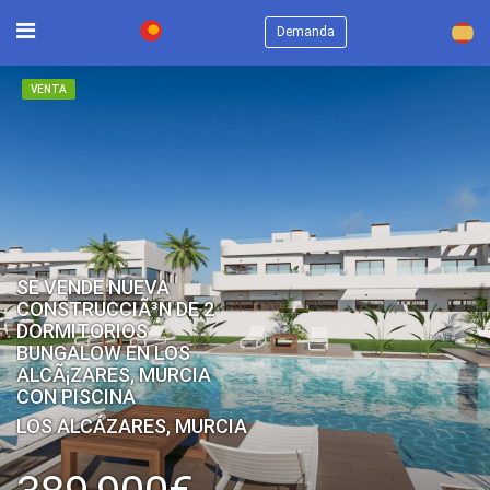
×
Demanda
VENTA
SE VENDE NUEVA
CONSTRUCCIÃ³N DE 2
DORMITORIOS
BUNGALOW EN LOS
ALCÃ¡ZARES, MURCIA
CON PISCINA
LOS ALCÁZARES, MURCIA