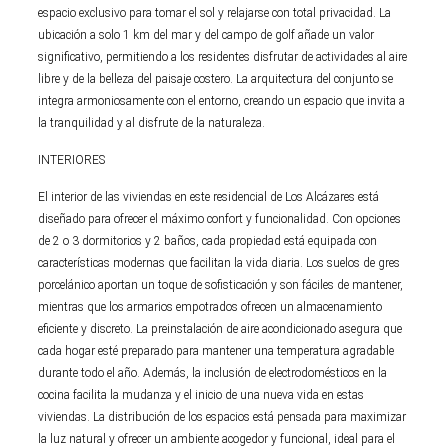
espacio exclusivo para tomar el sol y relajarse con total privacidad. La
ubicación a solo 1 km del mar y del campo de golf añade un valor
significativo, permitiendo a los residentes disfrutar de actividades al aire
libre y de la belleza del paisaje costero. La arquitectura del conjunto se
integra armoniosamente con el entorno, creando un espacio que invita a
la tranquilidad y al disfrute de la naturaleza.
INTERIORES
El interior de las viviendas en este residencial de Los Alcázares está
diseñado para ofrecer el máximo confort y funcionalidad. Con opciones
de 2 o 3 dormitorios y 2 baños, cada propiedad está equipada con
características modernas que facilitan la vida diaria. Los suelos de gres
porcelánico aportan un toque de sofisticación y son fáciles de mantener,
mientras que los armarios empotrados ofrecen un almacenamiento
eficiente y discreto. La preinstalación de aire acondicionado asegura que
cada hogar esté preparado para mantener una temperatura agradable
durante todo el año. Además, la inclusión de electrodomésticos en la
cocina facilita la mudanza y el inicio de una nueva vida en estas
viviendas. La distribución de los espacios está pensada para maximizar
la luz natural y ofrecer un ambiente acogedor y funcional, ideal para el