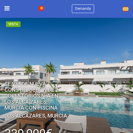
×
Demanda
VENTA
SE VENDE NUEVA
CONSTRUCCIÃ³N DE 2
DORMITORIOS N-A EN
LOS ALCÃ¡ZARES,
MURCIA CON PISCINA
LOS ALCÁZARES, MURCIA