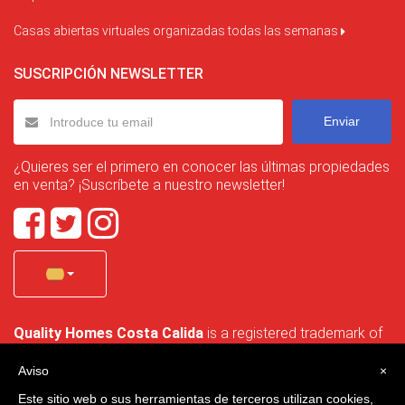
Casas abiertas virtuales organizadas todas las semanas
SUSCRIPCIÓN NEWSLETTER
Enviar
¿Quieres ser el primero en conocer las últimas propiedades
en venta? ¡Suscríbete a nuestro newsletter!
Quality Homes Costa Calida
is a registered trademark of
La Manga Holiday Home SL duly registered with CIF / tax
no. B-30750053 and address: Bella Luz 07-05, 30389 La
Aviso
×
Manga Club, Cartagena, Murcia, Spain.
Este sitio web o sus herramientas de terceros utilizan cookies,