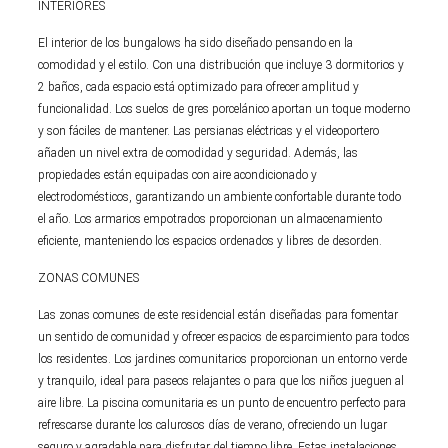
INTERIORES
El interior de los bungalows ha sido diseñado pensando en la
comodidad y el estilo. Con una distribución que incluye 3 dormitorios y
2 baños, cada espacio está optimizado para ofrecer amplitud y
funcionalidad. Los suelos de gres porcelánico aportan un toque moderno
y son fáciles de mantener. Las persianas eléctricas y el videoportero
añaden un nivel extra de comodidad y seguridad. Además, las
propiedades están equipadas con aire acondicionado y
electrodomésticos, garantizando un ambiente confortable durante todo
el año. Los armarios empotrados proporcionan un almacenamiento
eficiente, manteniendo los espacios ordenados y libres de desorden.
ZONAS COMUNES
Las zonas comunes de este residencial están diseñadas para fomentar
un sentido de comunidad y ofrecer espacios de esparcimiento para todos
los residentes. Los jardines comunitarios proporcionan un entorno verde
y tranquilo, ideal para paseos relajantes o para que los niños jueguen al
aire libre. La piscina comunitaria es un punto de encuentro perfecto para
refrescarse durante los calurosos días de verano, ofreciendo un lugar
seguro y agradable para disfrutar del tiempo libre. Estas instalaciones