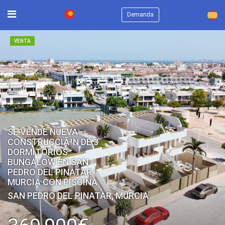
×
Demanda
VENTA
SE VENDE NUEVA
CONSTRUCCIÃ³N DE 3
DORMITORIOS
BUNGALOW EN SAN
PEDRO DEL PINATAR,
MURCIA CON PISCINA
SAN PEDRO DEL PINATAR, MURCIA