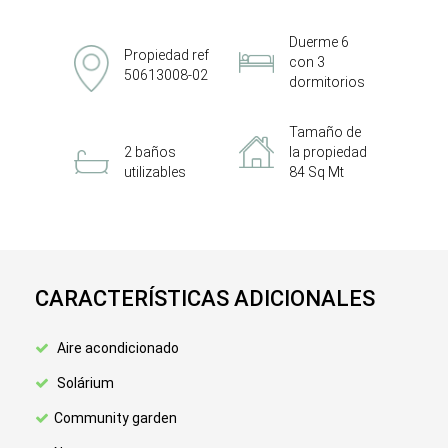
Duerme 6
Propiedad ref
con 3
50613008-02
dormitorios
Tamaño de
2 baños
la propiedad
utilizables
84 Sq Mt
CARACTERÍSTICAS ADICIONALES
Aire acondicionado
Solárium
Community garden