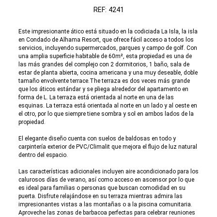
REF: 4241
Este impresionante ático está situado en la codiciada La Isla, la isla
en Condado de Alhama Resort, que ofrece fácil acceso a todos los
servicios, incluyendo supermercados, parques y campo de golf. Con
una amplia superficie habitable de 60m², esta propiedad es una de
las más grandes del complejo con 2 dormitorios, 1 baño, sala de
estar de planta abierta, cocina americana y una muy deseable, doble
tamaño envolvente terrace.The terraza es dos veces más grande
que los áticos estándar y se pliega alrededor del apartamento en
forma de L. La terraza está orientada al norte en una de las
esquinas. La terraza está orientada al norte en un lado y al oeste en
el otro, por lo que siempre tiene sombra y sol en ambos lados de la
propiedad.
El elegante diseño cuenta con suelos de baldosas en todo y
carpintería exterior de PVC/Climalit que mejora el flujo de luz natural
dentro del espacio.
Las características adicionales incluyen aire acondicionado para los
calurosos días de verano, así como acceso en ascensor por lo que
es ideal para familias o personas que buscan comodidad en su
puerta. Disfrute relajándose en su terraza mientras admira las
impresionantes vistas a las montañas o a la piscina comunitaria.
Aproveche las zonas de barbacoa perfectas para celebrar reuniones