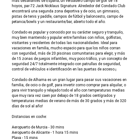
más desafiantes de España; un verdadero campo de golf de 18
hoyos, par-72 Jack Nicklaus Signature. Alrededor del Condado Club
encontrará una segunda zona deportiva y de ocio, un gimnasio,
pistas de tenis y paddle, campos de fútbol y baloncesto, campo de
petanca/bowls y un restaurante/bar, abierto todo el año.
Condado es popular y conocido por su carácter seguro y tranquilo,
muy bien mantenido y popular entre familias con niños, golfistas,
visitantes y residentes de todas las nacionalidades. Ideal para
vacaciones en familia, mucho espacio para que los niños corran
con seguridad, más de 20 piscinas comunitarias para elegir, y más
de 15 zonas de juegos infantiles, muy poco tráfico, y un concepto de
seguridad 24/7 totalmente integrado con patrullas de seguridad,
control de vehículos e identificación en las puertas de acceso.¡
Condado de Alhama es un gran lugar para pasar sus vacaciones en
familia, de ocio o de golf, para invertir como comprar para alquilar, o
para vivir tranquilo y relajado todo el año con temperaturas medias
que muy rara vez caen por debajo de 18 grados centígrados y
temperaturas medias de verano de más de 30 grados y más de 320
días de sol al año!
Distancias en coche:
Aeropuerto de Murcia - 30 mins
Aeropuerto de Alicante - 1 hora 15 mins
Playa - 15 mins