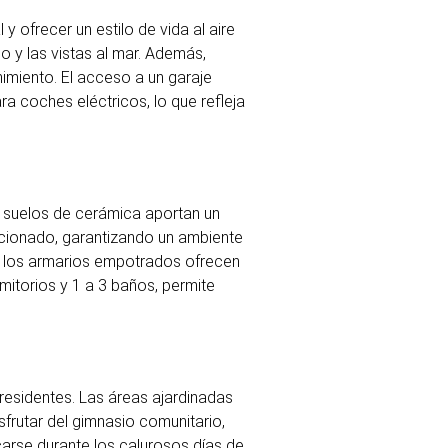
 ofrecer un estilo de vida al aire
o y las vistas al mar. Además,
nimiento. El acceso a un garaje
a coches eléctricos, lo que refleja
s suelos de cerámica aportan un
cionado, garantizando un ambiente
que los armarios empotrados ofrecen
mitorios y 1 a 3 baños, permite
residentes. Las áreas ajardinadas
sfrutar del gimnasio comunitario,
carse durante los calurosos días de