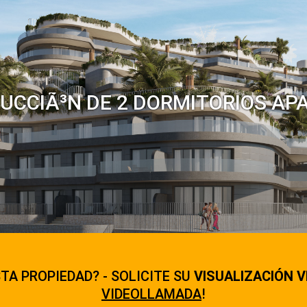
UCCIÃ³N DE 2 DORMITORIOS AP
TA PROPIEDAD? - SOLICITE SU
VISUALIZACIÓN V
VIDEOLLAMADA
!