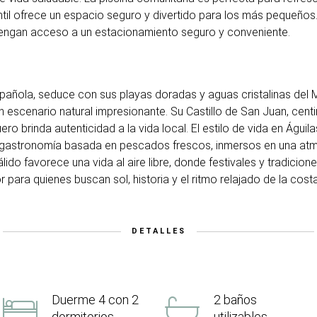
ntil ofrece un espacio seguro y divertido para los más pequeños
tengan acceso a un estacionamiento seguro y conveniente.
española, seduce con sus playas doradas y aguas cristalinas del
n escenario natural impresionante. Su Castillo de San Juan, centi
uero brinda autenticidad a la vida local. El estilo de vida en Águi
sa gastronomía basada en pescados frescos, inmersos en una atm
lido favorece una vida al aire libre, donde festivales y tradicion
 para quienes buscan sol, historia y el ritmo relajado de la cost
DETALLES
Duerme 4 con 2
2 baños
dormitorios
utilizables