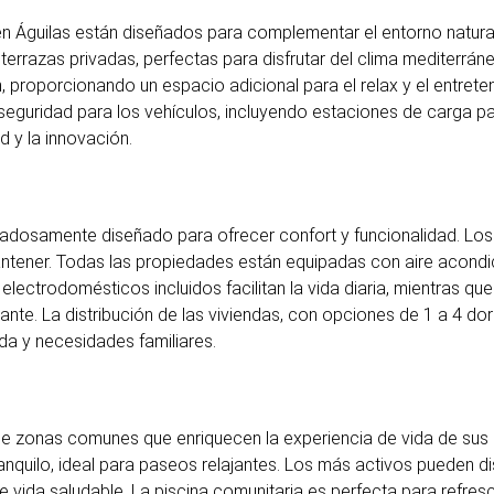
en Águilas están diseñados para complementar el entorno natural y
terrazas privadas, perfectas para disfrutar del clima mediterráne
m, proporcionando un espacio adicional para el relax y el entrete
guridad para los vehículos, incluyendo estaciones de carga par
 y la innovación.
cuidadosamente diseñado para ofrecer confort y funcionalidad. Lo
ntener. Todas las propiedades están equipadas con aire acondi
electrodomésticos incluidos facilitan la vida diaria, mientras 
nte. La distribución de las viviendas, con opciones de 1 a 4 dor
ida y necesidades familiares.
 de zonas comunes que enriquecen la experiencia de vida de sus 
nquilo, ideal para paseos relajantes. Los más activos pueden di
 vida saludable. La piscina comunitaria es perfecta para refres