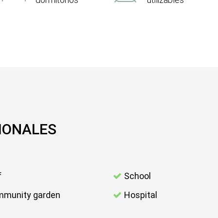
IONALES
f
School
munity garden
Hospital