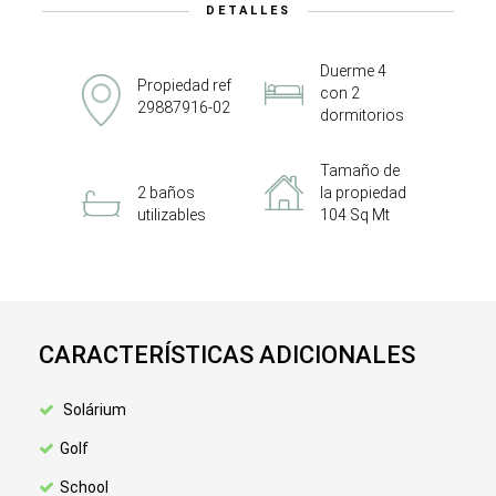
DETALLES
Duerme 4
Propiedad ref
con 2
29887916-02
dormitorios
Tamaño de
2 baños
la propiedad
utilizables
104 Sq Mt
CARACTERÍSTICAS ADICIONALES
Solárium
Golf
School