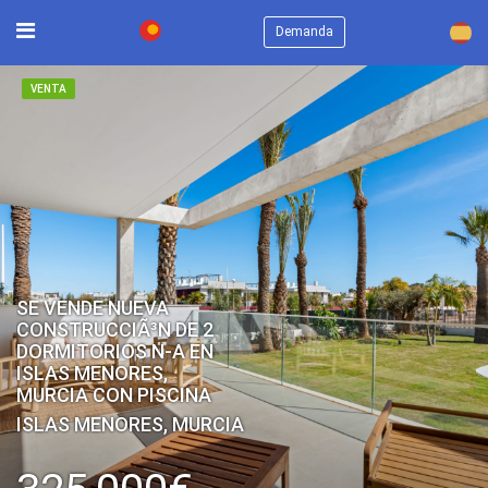
×
Demanda
VENTA
SE VENDE NUEVA
CONSTRUCCIÃ³N DE 2
DORMITORIOS N-A EN
ISLAS MENORES,
MURCIA CON PISCINA
ISLAS MENORES, MURCIA