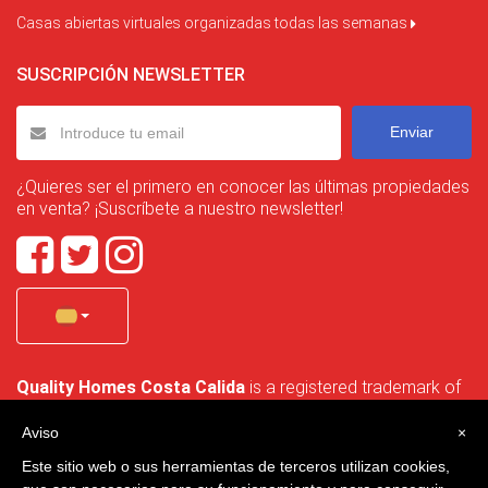
Casas abiertas virtuales organizadas todas las semanas
SUSCRIPCIÓN NEWSLETTER
Enviar
¿Quieres ser el primero en conocer las últimas propiedades
en venta? ¡Suscríbete a nuestro newsletter!
Quality Homes Costa Calida
is a registered trademark of
La Manga Holiday Home SL duly registered with CIF / tax
no. B-30750053 and address: Bella Luz 07-05, 30389 La
Aviso
×
Manga Club, Cartagena, Murcia, Spain.
Este sitio web o sus herramientas de terceros utilizan cookies,