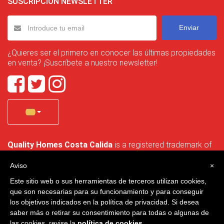
SUSCRIPCIÓN NEWSLETTER
Enviar
¿Quieres ser el primero en conocer las últimas propiedades
en venta? ¡Suscríbete a nuestro newsletter!
Quality Homes Costa Calida
is a registered trademark of
La Manga Holiday Home SL duly registered with CIF / tax
no. B-30750053 and address: Bella Luz 07-05, 30389 La
Aviso
×
Manga Club, Cartagena, Murcia, Spain.
Este sitio web o sus herramientas de terceros utilizan cookies,
que son necesarias para su funcionamiento y para conseguir
los objetivos indicados en la política de privacidad. Si desea
saber más o retirar su consentimiento para todas o algunas de
Quality Homes Costa Cálida - Todos los derechos reservados
las cookies, revise la
política de cookies
.