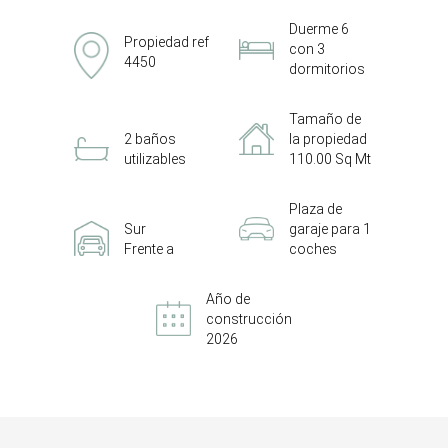
Duerme 6
Propiedad ref
con 3
4450
dormitorios
Tamaño de
2 baños
la propiedad
utilizables
110.00 Sq Mt
Plaza de
Sur
garaje para 1
Frente a
coches
Año de
construcción
2026