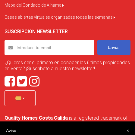
Mapa del Condado de Alhama
Casas abiertas virtuales organizadas todas las semanas
SUSCRIPCIÓN NEWSLETTER
Enviar
¿Quieres ser el primero en conocer las últimas propiedades
en venta? ¡Suscríbete a nuestro newsletter!
Quality Homes Costa Calida
is a registered trademark of
La Manga Holiday Home SL duly registered with CIF / tax
no. B-30750053 and address: Bella Luz 07-05, 30389 La
Aviso
×