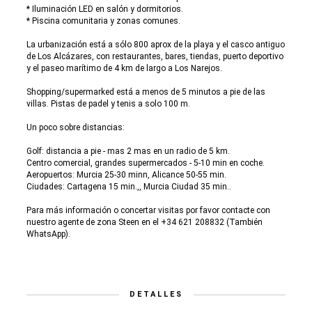
* Iluminación LED en salón y dormitorios.
* Piscina comunitaria y zonas comunes.
La urbanización está a sólo 800 aprox de la playa y el casco antiguo
de Los Alcázares, con restaurantes, bares, tiendas, puerto deportivo
y el paseo marítimo de 4 km de largo a Los Narejos.
Shopping/supermarked está a menos de 5 minutos a pie de las
villas. Pistas de padel y tenis a solo 100 m.
Un poco sobre distancias:
Golf: distancia a pie - mas 2 mas en un radio de 5 km.
Centro comercial, grandes supermercados - 5-10 min en coche.
Aeropuertos: Murcia 25-30 minn, Alicance 50-55 min.
Ciudades: Cartagena 15 min.,, Murcia Ciudad 35 min..
Para más información o concertar visitas por favor contacte con
nuestro agente de zona Steen en el +34 621 208832 (También
WhatsApp).
DETALLES