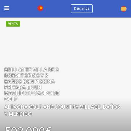
×
Demanda
VENTA
BRILLANTE VILLA DE 3
DORMITORIOS Y 3
BAÑOS CON PISCINA
PRIVADA EN UN
MAGNÍFICO CAMPO DE
GOLF
ALTAONA GOLF AND COUNTRY VILLAGE, BAÑOS
Y MENDIGO