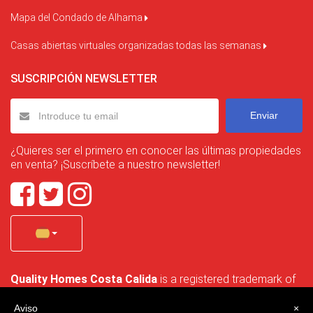
Mapa del Condado de Alhama
Casas abiertas virtuales organizadas todas las semanas
SUSCRIPCIÓN NEWSLETTER
Enviar
¿Quieres ser el primero en conocer las últimas propiedades
en venta? ¡Suscríbete a nuestro newsletter!
Quality Homes Costa Calida
is a registered trademark of
La Manga Holiday Home SL duly registered with CIF / tax
no. B-30750053 and address: Bella Luz 07-05, 30389 La
Aviso
×