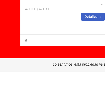
SE VENDE VILLA EN AVILESES, AVILESES CON PISCINA
AVILESES, AVILESES
Dormitorios: 3
Baños:
Detalles
2
Sq Mt: 82.00
Villa for sale in Avileses
Steen Greve
Lo sentimos, esta propiedad ya e