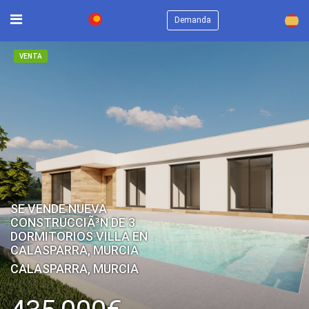
×
Demanda
VENTA
SE VENDE NUEVA
CONSTRUCCIÃ³N DE 3
DORMITORIOS VILLA EN
CALASPARRA, MURCIA
CALASPARRA, MURCIA