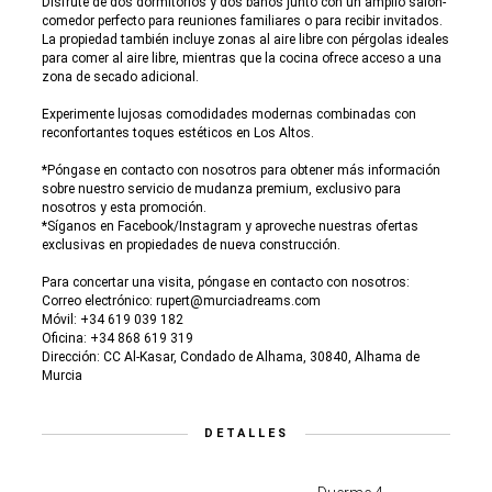
Disfrute de dos dormitorios y dos baños junto con un amplio salón-
comedor perfecto para reuniones familiares o para recibir invitados.
La propiedad también incluye zonas al aire libre con pérgolas ideales
para comer al aire libre, mientras que la cocina ofrece acceso a una
zona de secado adicional.
Experimente lujosas comodidades modernas combinadas con
reconfortantes toques estéticos en Los Altos.
*Póngase en contacto con nosotros para obtener más información
sobre nuestro servicio de mudanza premium, exclusivo para
nosotros y esta promoción.
*Síganos en Facebook/Instagram y aproveche nuestras ofertas
exclusivas en propiedades de nueva construcción.
Para concertar una visita, póngase en contacto con nosotros:
Correo electrónico: rupert@murciadreams.com
Móvil: +34 619 039 182
Oficina: +34 868 619 319
Dirección: CC Al-Kasar, Condado de Alhama, 30840, Alhama de
Murcia
DETALLES