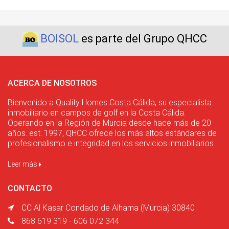
BOISOL
es parte del Grupo QHCC
ACERCA DE NOSOTROS
Bienvenido a Quality Homes Costa Cálida, su especialista
inmobiliario en campos de golf en la Costa Cálida.
Operando en la Región de Murcia desde hace más de 20
años. est. 1997, QHCC ofrece los más altos estándares de
profesionalismo e integridad en los servicios inmobiliarios.
Leer más
CONTACTO
CC Al Kasar Condado de Alhama (Murcia) 30840
868 619 319 - 606 072 344