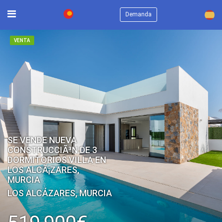
×
Demanda
VENTA
SE VENDE NUEVA
CONSTRUCCIÃ³N DE 3
DORMITORIOS VILLA EN
LOS ALCÃ¡ZARES,
MURCIA
LOS ALCÁZARES, MURCIA