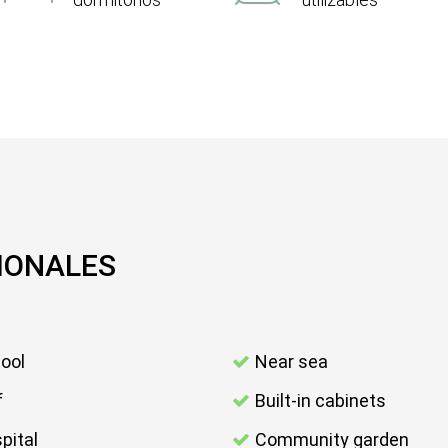
IONALES
ool
Near sea
f
Built-in cabinets
pital
Community garden