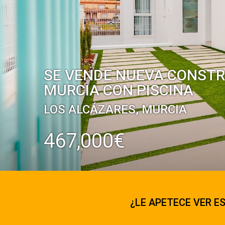
SE VENDE NUEVA CONSTRU
MURCIA CON PISCINA
LOS ALCÁZARES, MURCIA
467,000€
¿LE APETECE VER ES