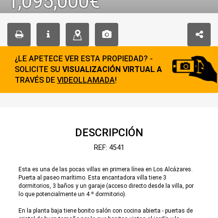
1,095,000€
¿LE APETECE VER ESTA PROPIEDAD? -
SOLICITE SU
VISUALIZACIÓN VIRTUAL A
TRAVÉS DE
VIDEOLLAMADA
!
DESCRIPCIÓN
REF: 4541
Esta es una de las pocas villas en primera línea en Los Alcázares.
Puerta al paseo marítimo. Esta encantadora villa tiene 3
dormitorios, 3 baños y un garaje (acceso directo desde la villa, por
lo que potencialmente un 4 º dormitorio).
En la planta baja tiene bonito salón con cocina abierta - puertas de