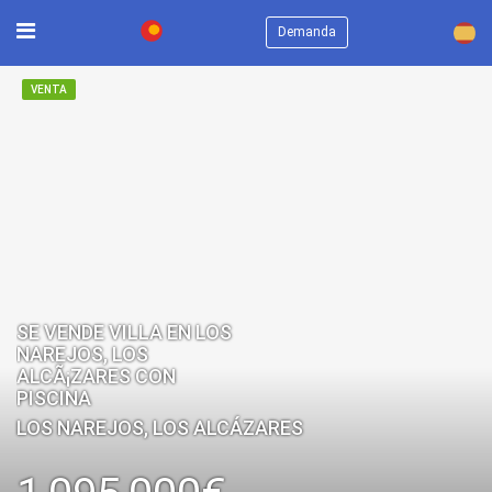
×
Demanda
VENTA
SE VENDE VILLA EN LOS
NAREJOS, LOS
ALCÃ¡ZARES CON
PISCINA
LOS NAREJOS, LOS ALCÁZARES