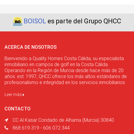
BOISOL
es parte del Grupo QHCC
ACERCA DE NOSOTROS
Bienvenido a Quality Homes Costa Cálida, su especialista
inmobiliario en campos de golf en la Costa Cálida.
Operando en la Región de Murcia desde hace más de 20
años. est. 1997, QHCC ofrece los más altos estándares de
profesionalismo e integridad en los servicios inmobiliarios.
Leer más
CONTACTO
CC Al Kasar Condado de Alhama (Murcia) 30840
868 619 319 - 606 072 344