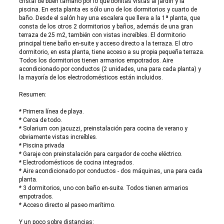
cristal de buen tamaño por lo que bonitas vistas al jardín y la
piscina. En esta planta es sólo uno de los dormitorios y cuarto de
baño. Desde el salón hay una escalera que lleva a la 1ª planta, que
consta de los otros 2 dormitorios y baños, además de una gran
terraza de 25 m2, también con vistas increíbles. El dormitorio
principal tiene baño en-suite y acceso directo a la terraza. El otro
dormitorio, en esta planta, tiene acceso a su propia pequeña terraza.
Todos los dormitorios tienen armarios empotrados. Aire
acondicionado por conductos (2 unidades, una para cada planta) y
la mayoría de los electrodomésticos están incluidos.
Resumen:
* Primera línea de playa.
* Cerca de todo.
* Solarium con jacuzzi, preinstalación para cocina de verano y
obviamente vistas increíbles.
* Piscina privada
* Garaje con preinstalación para cargador de coche eléctrico.
* Electrodomésticos de cocina integrados.
* Aire acondicionado por conductos - dos máquinas, una para cada
planta.
* 3 dormitorios, uno con baño en-suite. Todos tienen armarios
empotrados.
* Acceso directo al paseo marítimo.
Y un poco sobre distancias: