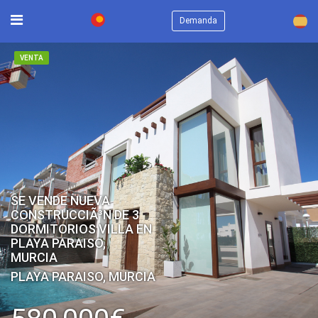
×
Demanda
VENTA
SE VENDE NUEVA
CONSTRUCCIÃ³N DE 3
DORMITORIOS VILLA EN
PLAYA PARAISO,
MURCIA
PLAYA PARAISO, MURCIA