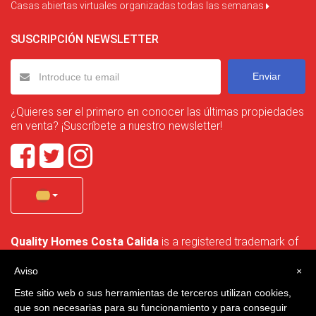
Casas abiertas virtuales organizadas todas las semanas
SUSCRIPCIÓN NEWSLETTER
Enviar
¿Quieres ser el primero en conocer las últimas propiedades
en venta? ¡Suscríbete a nuestro newsletter!
Quality Homes Costa Calida
is a registered trademark of
La Manga Holiday Home SL duly registered with CIF / tax
no. B-30750053 and address: Bella Luz 07-05, 30389 La
Aviso
×
Manga Club, Cartagena, Murcia, Spain.
Este sitio web o sus herramientas de terceros utilizan cookies,
que son necesarias para su funcionamiento y para conseguir