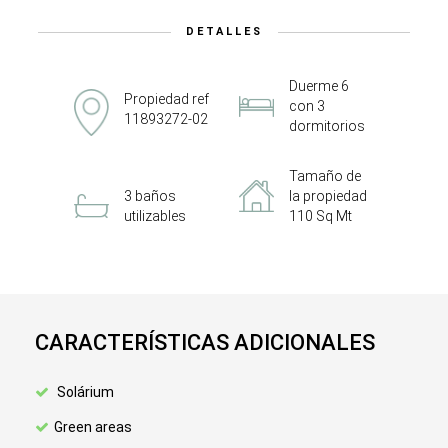
DETALLES
Duerme 6
Propiedad ref
con 3
11893272-02
dormitorios
Tamaño de
3 baños
la propiedad
utilizables
110 Sq Mt
CARACTERÍSTICAS ADICIONALES
Solárium
Green areas