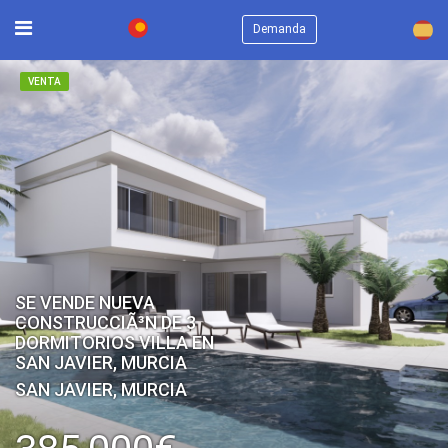
×
Demanda
VENTA
SE VENDE NUEVA
CONSTRUCCIÃ³N DE 3
DORMITORIOS VILLA EN
SAN JAVIER, MURCIA
SAN JAVIER, MURCIA