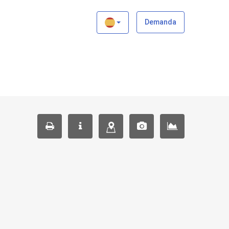
×
Demanda