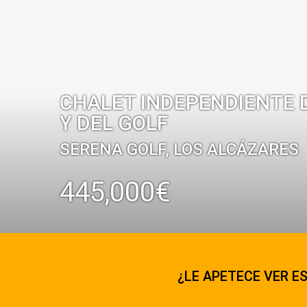
CHALET INDEPENDIENTE D
Y DEL GOLF
SERENA GOLF, LOS ALCÁZARES
445,000€
¿LE APETECE VER ES