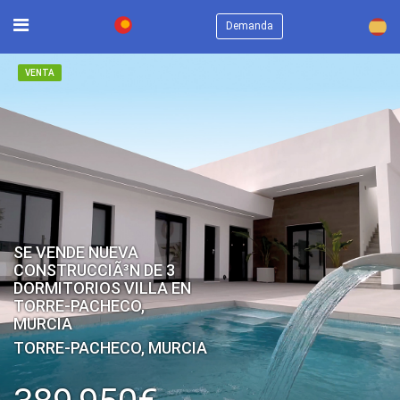
×
Demanda
VENTA
SE VENDE NUEVA
CONSTRUCCIÃ³N DE 3
DORMITORIOS VILLA EN
TORRE-PACHECO,
MURCIA
TORRE-PACHECO, MURCIA