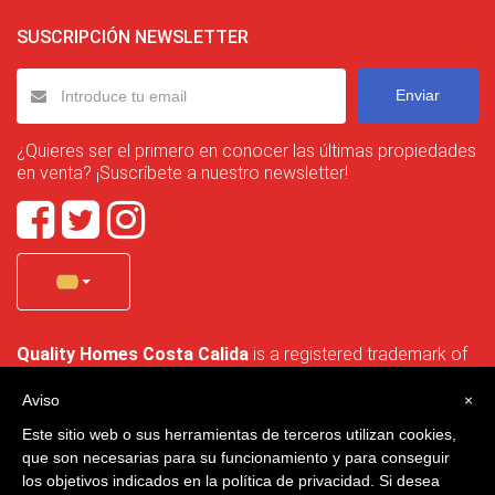
SUSCRIPCIÓN NEWSLETTER
Enviar
¿Quieres ser el primero en conocer las últimas propiedades
en venta? ¡Suscríbete a nuestro newsletter!
Quality Homes Costa Calida
is a registered trademark of
La Manga Holiday Home SL duly registered with CIF / tax
no. B-30750053 and address: Bella Luz 07-05, 30389 La
Aviso
×
Manga Club, Cartagena, Murcia, Spain.
Este sitio web o sus herramientas de terceros utilizan cookies,
que son necesarias para su funcionamiento y para conseguir
los objetivos indicados en la política de privacidad. Si desea