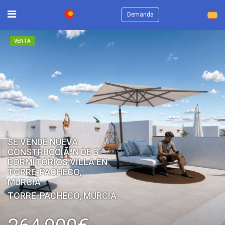
×
Demanda
VENTA
SE VENDE NUEVA
CONSTRUCCIÃ³N DE 3
DORMITORIOS VILLA EN
TORRE-PACHECO,
MURCIA
TORRE-PACHECO, MURCIA