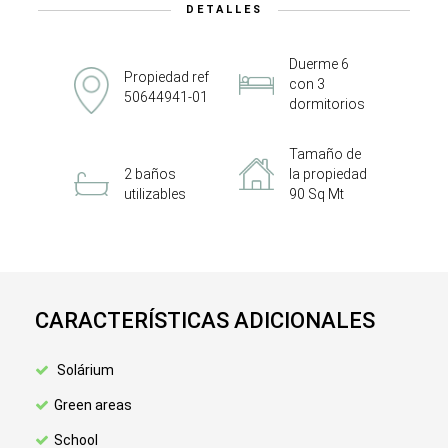
DETALLES
Duerme 6
Propiedad ref
con 3
50644941-01
dormitorios
Tamaño de
2 baños
la propiedad
utilizables
90 Sq Mt
CARACTERÍSTICAS ADICIONALES
Solárium
Green areas
School