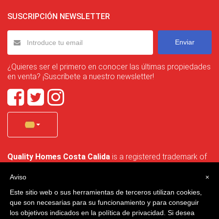
SUSCRIPCIÓN NEWSLETTER
Enviar
¿Quieres ser el primero en conocer las últimas propiedades
en venta? ¡Suscríbete a nuestro newsletter!
Quality Homes Costa Calida
is a registered trademark of
La Manga Holiday Home SL duly registered with CIF / tax
no. B-30750053 and address: Bella Luz 07-05, 30389 La
Aviso
×
Manga Club, Cartagena, Murcia, Spain.
Este sitio web o sus herramientas de terceros utilizan cookies,
que son necesarias para su funcionamiento y para conseguir
los objetivos indicados en la política de privacidad. Si desea