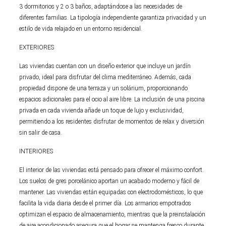
3 dormitorios y 2 o 3 baños, adaptándose a las necesidades de
diferentes familias. La tipología independiente garantiza privacidad y un
estilo de vida relajado en un entorno residencial.
EXTERIORES
Las viviendas cuentan con un diseño exterior que incluye un jardín
privado, ideal para disfrutar del clima mediterráneo. Además, cada
propiedad dispone de una terraza y un solárium, proporcionando
espacios adicionales para el ocio al aire libre. La inclusión de una piscina
privada en cada vivienda añade un toque de lujo y exclusividad,
permitiendo a los residentes disfrutar de momentos de relax y diversión
sin salir de casa.
INTERIORES
El interior de las viviendas está pensado para ofrecer el máximo confort.
Los suelos de gres porcelánico aportan un acabado moderno y fácil de
mantener. Las viviendas están equipadas con electrodomésticos, lo que
facilita la vida diaria desde el primer día. Los armarios empotrados
optimizan el espacio de almacenamiento, mientras que la preinstalación
de aire acondicionado asegura que el hogar se mantenga fresco durante