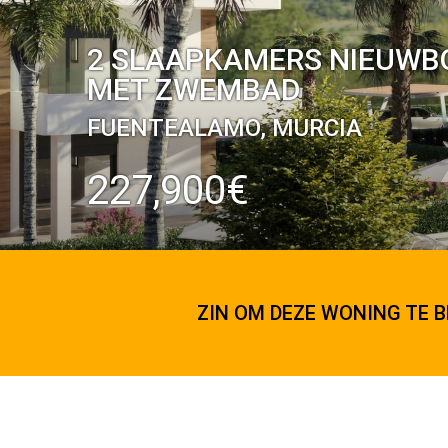
2 SLAAPKAMERS NIEUWB
MET ZWEMBAD
FUENTEALAMO, MURCIA
227,900€
ZIN OM DEZE WONING TE B