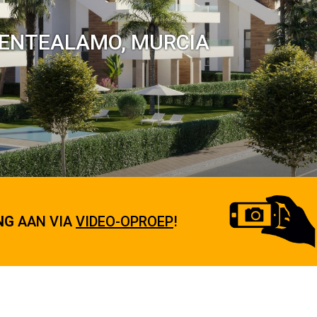
UENTEALAMO, MURCIA
NG
AAN VIA
VIDEO-OPROEP
!