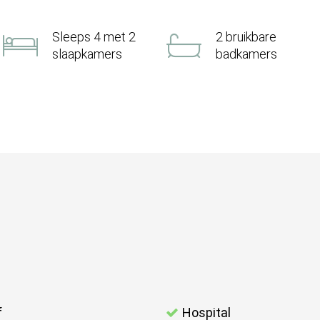
Sleeps 4 met 2
2 bruikbare
slaapkamers
badkamers
f
Hospital