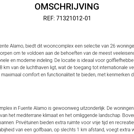
OMSCHRIJVING
REF: 71321012-01
uente Alamo, biedt dit wooncomplex een selectie van 26 woning
orpen om te voldoen aan de behoeften van de meest veeleise
le en moderne indeling. De locatie is ideaal voor golfliefhebbe
m van de luchthaven ligt, wat de toegang tot internationale ver
 maximaal comfort en functionaliteit te bieden, met kenmerken
plex in Fuente Alamo is gewoonweg uitzonderlijk. De woningen 
 van het mediterrane klimaat en het omliggende landschap. Bov
annen. Privétuinen bieden extra ruimte voor vrije tijd en recreat
abijheid van een golfbaan, op slechts 1 km afstand, voegt extra