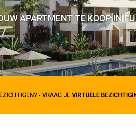
OUW APARTMENT TE KOOP IN F
EZICHTIGEN? - VRAAG JE
VIRTUELE BEZICHTIGI