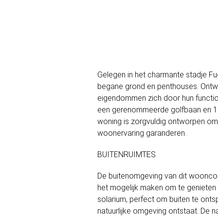
Gelegen in het charmante stadje F
begane grond en penthouses. Ontw
eigendommen zich door hun functione
een gerenommeerde golfbaan en 18 k
woning is zorgvuldig ontworpen om
woonervaring garanderen.
BUITENRUIMTES
De buitenomgeving van dit wooncom
het mogelijk maken om te genieten
solarium, perfect om buiten te ontsp
natuurlijke omgeving ontstaat. De n