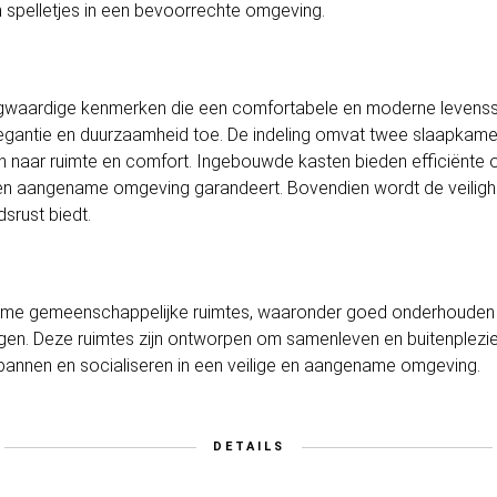
n spelletjes in een bevoorrechte omgeving.
ogwaardige kenmerken die een comfortabele en moderne levenssti
legantie en duurzaamheid toe. De indeling omvat twee slaapkam
n naar ruimte en comfort. Ingebouwde kasten bieden efficiënte ops
 een aangename omgeving garandeert. Bovendien wordt de veiligh
rust biedt.
ime gemeenschappelijke ruimtes, waaronder goed onderhouden 
en. Deze ruimtes zijn ontworpen om samenleven en buitenplezie
annen en socialiseren in een veilige en aangename omgeving.
DETAILS